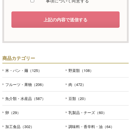
事項について同意する
します。
d）個人情報を第三者に提供することが予定される場合の事
上記の内容で送信する
項
本人の同意がある場合または法令に基づく場合を除き、取
得した個人情報を第三者に提供することはありません。
e）個人情報の取扱いの委託を行うことが予定される場合
個人情報について当社が個人情報保護管理体制について一
商品カテゴリー
定の水準に達していると認めた委託者に業務委託の目的で
委託することがあります。
米・パン・麺（125）
野菜類（108）
f）開示対象個人情報の開示等および問合せ窓口について
フルーツ・果物（206）
肉（472）
ご本人からの求めにより、当社が保有する開示対象個人情
報の利用目的の通知・開示・内容の訂正・追加または削
魚介類・水産品（587）
豆類（20）
除・利用の停止・消去および第三者への提供の停止（「開
示等」といいます。）に応じます。開示等のお問合せは下
記の連絡先までお願い致します。
卵（29）
乳製品・チーズ（60）
g）本人が個人情報を与えることの任意性及び当該情報を与
加工食品（302）
調味料・香辛料・油（64）