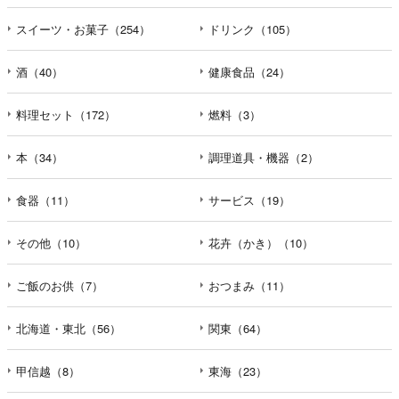
えなかった場合に本人に生じる結果
個人情報の提供は任意と致しますが、当社が依頼する情報
スイーツ・お菓子（254）
ドリンク（105）
の提供がない場合、内容が正確でない場合はサービスの提
供やご対応等に支障をきたす可能性がございますのでご了
酒（40）
健康食品（24）
承下さい。
料理セット（172）
燃料（3）
h）弊社は、弊社のウェブサイトへのアクセス状況につい
て、アクセスログ、Cookie（クッキー）等を用いて管理し
本（34）
調理道具・機器（2）
ています。これらには、お客様のお名前、ご住所、電話番
号、電子メールアドレスなど、お客様を特定する個人情報
食器（11）
サービス（19）
は一切含まれておりません。
その他（10）
花卉（かき）（10）
個人情報に関する問合わせ窓口
個人情報保護管理者：オペレーション部シニアマネージャ
ー
ご飯のお供（7）
おつまみ（11）
〒106-0044 東京都港区東麻布一丁目２７番１号 東麻布食
文化ビル４階
北海道・東北（56）
関東（64）
ＴＥＬ：050-5213-7688
ＦＡＸ：047-401-6847
甲信越（8）
東海（23）