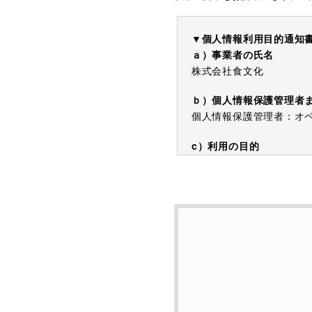
▼個人情報利用目的通知
ａ）事業者の氏名
株式会社食文化
ｂ）個人情報保護管理者
個人情報保護管理者：オペレ
c）利用の目的
本お問い合わせフォーム
する情報を電子メールや
d）個人情報を第三者に
本人の同意がある場合ま
e）個人情報の取扱いの
個人情報について当社が
託することがあります。