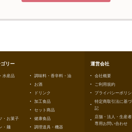
示等および問合せ窓口について
、当社が保有する開示対象個人情報の利用目的の通知・開示・内容の
第三者への提供の停止（「開示等」といいます。）に応じます。開示
。
えることの任意性及び当該情報を与えなかった場合に本人に生じる結
致しますが、当社が依頼する情報の提供がない場合、内容が正確でな
す可能性がございますのでご了承下さい。
サイトへのアクセス状況について、アクセスログ、Cookie（クッ
テゴリー
運営会社
客様のお名前、ご住所、電話番号、電子メールアドレスなど、お客様
・水産品
調味料・香辛料・油
会社概要
お酒
ご利用規約
せ窓口
ドリンク
プライバシーポリシ
ペレーション部シニアマネージャー
港区東麻布一丁目２７番１号 東麻布食文化ビル４階
加工食品
特定商取引法に基づ
記
セット商品
店舗・法人・生産者
ツ・お菓子
健康食品
専用お問い合わせ
ン・麺
調理道具・機器