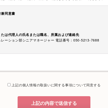
書兼同意書
または代理人の氏名または職名、所属および連絡先
ーション部シニアマネージャー 電話番号：050-5213-7688
でご提供いただく個人情報は、お問い合わせを適切に受け付け、当社
電話等でご提供するために利用します。
提供することが予定される場合の事項
たは法令に基づく場合を除き、取得した個人情報を第三者に提供する
上記の個人情報の取扱いに関する
事項について同意する
委託を行うことが予定される場合
個人情報保護管理体制について一定の水準に達していると認めた委託
上記の内容で送信する