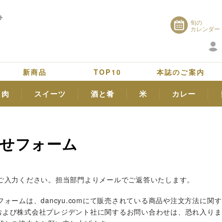
ト
旬の
カレンダー
新商品
TOP10
本誌のご案内
肉
スイーツ
酒と肴
米
カレー
せフォーム
ご入力ください。
担当部門よりメールでご返答いたします。
ォームは、dancyu.comにて販売されている商品や注文方法に関
u」および株式会社プレジデント社に関するお問い合わせは、恐れ入り