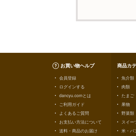
f）開示対象個人情報の開
ご本人からの求めにより
利用の停止・消去および
絡先までお願い致します
g）本人が個人情報を与
個人情報の提供は任意と
やご対応等に支障をきた
h）弊社は、弊社のウェブ
お買い物ヘルプ
商品カ
います。これらには、お
切含まれておりません。
会員登録
魚介類
ログインする
肉類
個人情報に関する問合わ
dancyu.comとは
たまご
個人情報保護管理者：オ
〒106-0044 東京都
ご利用ガイド
果物
ＴＥＬ：050-5213-7688
よくあるご質問
野菜類
ＦＡＸ：047-401-6847
お支払い方法について
スイー
送料・商品のお届け
米・パ