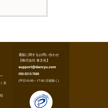
訂正・追加または削除・
等のお問合せは下記の連
果
い場合はサービスの提供
キー）等を用いて管理して
を特定する個人情報は一
通販に関するお問い合わせ
【株式会社 食文化】
support@dancyu.com
050-5213-7688
ー
(平日10:00～17:00 日祝除く)
く表
様