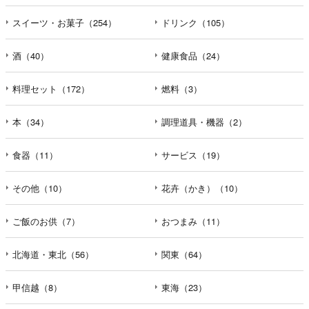
えなかった場合に本人に生じる結果
個人情報の提供は任意と致しますが、当社が依頼する情報
スイーツ・お菓子（254）
ドリンク（105）
の提供がない場合、内容が正確でない場合はサービスの提
供やご対応等に支障をきたす可能性がございますのでご了
酒（40）
健康食品（24）
承下さい。
料理セット（172）
燃料（3）
h）弊社は、弊社のウェブサイトへのアクセス状況につい
て、アクセスログ、Cookie（クッキー）等を用いて管理し
本（34）
調理道具・機器（2）
ています。これらには、お客様のお名前、ご住所、電話番
号、電子メールアドレスなど、お客様を特定する個人情報
食器（11）
サービス（19）
は一切含まれておりません。
その他（10）
花卉（かき）（10）
個人情報に関する問合わせ窓口
個人情報保護管理者：オペレーション部シニアマネージャ
ー
ご飯のお供（7）
おつまみ（11）
〒106-0044 東京都港区東麻布一丁目２７番１号 東麻布食
文化ビル４階
北海道・東北（56）
関東（64）
ＴＥＬ：050-5213-7688
ＦＡＸ：047-401-6847
甲信越（8）
東海（23）