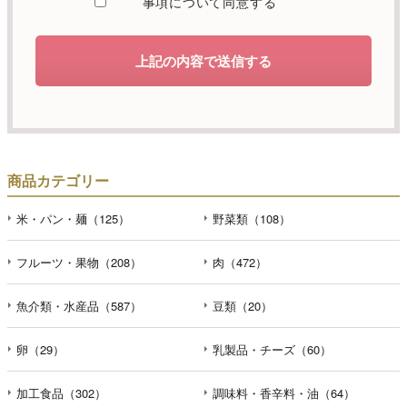
事項について同意する
します。
d）個人情報を第三者に提供することが予定される場合の事
上記の内容で送信する
項
本人の同意がある場合または法令に基づく場合を除き、取
得した個人情報を第三者に提供することはありません。
e）個人情報の取扱いの委託を行うことが予定される場合
個人情報について当社が個人情報保護管理体制について一
商品カテゴリー
定の水準に達していると認めた委託者に業務委託の目的で
委託することがあります。
米・パン・麺（125）
野菜類（108）
f）開示対象個人情報の開示等および問合せ窓口について
フルーツ・果物（208）
肉（472）
ご本人からの求めにより、当社が保有する開示対象個人情
報の利用目的の通知・開示・内容の訂正・追加または削
魚介類・水産品（587）
豆類（20）
除・利用の停止・消去および第三者への提供の停止（「開
示等」といいます。）に応じます。開示等のお問合せは下
記の連絡先までお願い致します。
卵（29）
乳製品・チーズ（60）
g）本人が個人情報を与えることの任意性及び当該情報を与
加工食品（302）
調味料・香辛料・油（64）