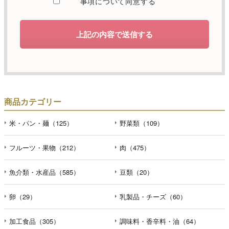
事項について同意する
します。
d）個人情報を第三者に提供することが予定される場合の事
上記の内容で送信する
項
本人の同意がある場合または法令に基づく場合を除き、取
得した個人情報を第三者に提供することはありません。
e）個人情報の取扱いの委託を行うことが予定される場合
個人情報について当社が個人情報保護管理体制について一
商品カテゴリー
定の水準に達していると認めた委託者に業務委託の目的で
委託することがあります。
米・パン・麺（125）
野菜類（109）
f）開示対象個人情報の開示等および問合せ窓口について
フルーツ・果物（212）
肉（475）
ご本人からの求めにより、当社が保有する開示対象個人情
報の利用目的の通知・開示・内容の訂正・追加または削
魚介類・水産品（585）
豆類（20）
除・利用の停止・消去および第三者への提供の停止（「開
示等」といいます。）に応じます。開示等のお問合せは下
記の連絡先までお願い致します。
卵（29）
乳製品・チーズ（60）
g）本人が個人情報を与えることの任意性及び当該情報を与
加工食品（305）
調味料・香辛料・油（64）