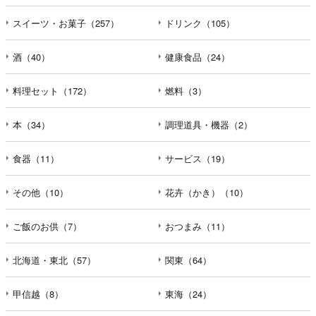
えなかった場合に本人に生じる結果
個人情報の提供は任意と致しますが、当社が依頼する情報
スイーツ・お菓子（257）
ドリンク（105）
の提供がない場合、内容が正確でない場合はサービスの提
供やご対応等に支障をきたす可能性がございますのでご了
酒（40）
健康食品（24）
承下さい。
料理セット（172）
燃料（3）
h）弊社は、弊社のウェブサイトへのアクセス状況につい
て、アクセスログ、Cookie（クッキー）等を用いて管理し
本（34）
調理道具・機器（2）
ています。これらには、お客様のお名前、ご住所、電話番
号、電子メールアドレスなど、お客様を特定する個人情報
食器（11）
サービス（19）
は一切含まれておりません。
その他（10）
花卉（かき）（10）
個人情報に関する問合わせ窓口
個人情報保護管理者：オペレーション部シニアマネージャ
ー
ご飯のお供（7）
おつまみ（11）
〒106-0044 東京都港区東麻布一丁目２７番１号 東麻布食
文化ビル４階
北海道・東北（57）
関東（64）
ＴＥＬ：050-5213-7688
ＦＡＸ：047-401-6847
甲信越（8）
東海（24）