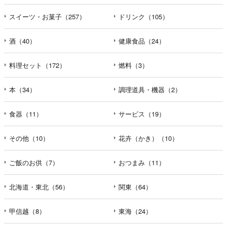
えなかった場合に本人に生じる結果
個人情報の提供は任意と致しますが、当社が依頼する情報
スイーツ・お菓子（257）
ドリンク（105）
の提供がない場合、内容が正確でない場合はサービスの提
供やご対応等に支障をきたす可能性がございますのでご了
酒（40）
健康食品（24）
承下さい。
料理セット（172）
燃料（3）
h）弊社は、弊社のウェブサイトへのアクセス状況につい
て、アクセスログ、Cookie（クッキー）等を用いて管理し
本（34）
調理道具・機器（2）
ています。これらには、お客様のお名前、ご住所、電話番
号、電子メールアドレスなど、お客様を特定する個人情報
食器（11）
サービス（19）
は一切含まれておりません。
その他（10）
花卉（かき）（10）
個人情報に関する問合わせ窓口
個人情報保護管理者：オペレーション部シニアマネージャ
ー
ご飯のお供（7）
おつまみ（11）
〒106-0044 東京都港区東麻布一丁目２７番１号 東麻布食
文化ビル４階
北海道・東北（56）
関東（64）
ＴＥＬ：050-5213-7688
ＦＡＸ：047-401-6847
甲信越（8）
東海（24）