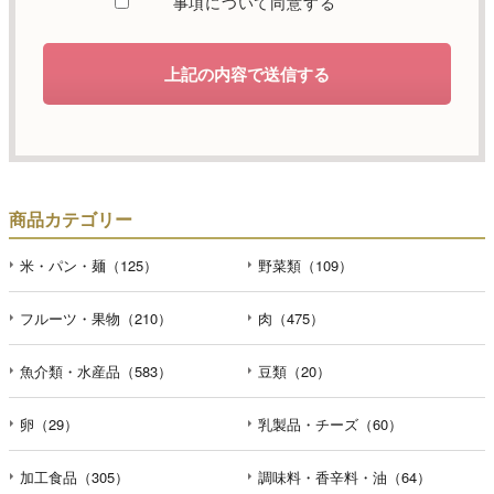
事項について同意する
します。
d）個人情報を第三者に提供することが予定される場合の事
上記の内容で送信する
項
本人の同意がある場合または法令に基づく場合を除き、取
得した個人情報を第三者に提供することはありません。
e）個人情報の取扱いの委託を行うことが予定される場合
個人情報について当社が個人情報保護管理体制について一
商品カテゴリー
定の水準に達していると認めた委託者に業務委託の目的で
委託することがあります。
米・パン・麺（125）
野菜類（109）
f）開示対象個人情報の開示等および問合せ窓口について
フルーツ・果物（210）
肉（475）
ご本人からの求めにより、当社が保有する開示対象個人情
報の利用目的の通知・開示・内容の訂正・追加または削
魚介類・水産品（583）
豆類（20）
除・利用の停止・消去および第三者への提供の停止（「開
示等」といいます。）に応じます。開示等のお問合せは下
記の連絡先までお願い致します。
卵（29）
乳製品・チーズ（60）
g）本人が個人情報を与えることの任意性及び当該情報を与
加工食品（305）
調味料・香辛料・油（64）