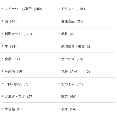
えなかった場合に本人に生じる結果
個人情報の提供は任意と致しますが、当社が依頼する情報
スイーツ・お菓子（259）
ドリンク（105）
の提供がない場合、内容が正確でない場合はサービスの提
供やご対応等に支障をきたす可能性がございますのでご了
酒（40）
健康食品（24）
承下さい。
料理セット（173）
燃料（3）
h）弊社は、弊社のウェブサイトへのアクセス状況につい
て、アクセスログ、Cookie（クッキー）等を用いて管理し
本（34）
調理道具・機器（2）
ています。これらには、お客様のお名前、ご住所、電話番
号、電子メールアドレスなど、お客様を特定する個人情報
食器（11）
サービス（19）
は一切含まれておりません。
その他（10）
花卉（かき）（10）
個人情報に関する問合わせ窓口
個人情報保護管理者：オペレーション部シニアマネージャ
ー
ご飯のお供（7）
おつまみ（11）
〒106-0044 東京都港区東麻布一丁目２７番１号 東麻布食
文化ビル４階
北海道・東北（57）
関東（64）
ＴＥＬ：050-5213-7688
ＦＡＸ：047-401-6847
甲信越（8）
東海（24）