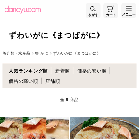
メニュー
さがす
カート
ずわいがに《まつばがに》
魚介類・水産品
蟹 かに
ずわいがに《まつばがに》
人気ランキング順
新着順
価格の安い順
価格の高い順
店舗順
全
8
商品