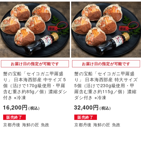
お届け日の指定が可能です
お届け日の指定が可能です
蟹の宝船「セイコガニ甲羅盛
蟹の宝船「セイコガニ甲羅盛
り」 日本海西部産 中サイズ 5
り」 日本海西部産 特大サイズ
個（活けで170g級使用・甲羅
5個（活けで230g級使用・甲
含む重さ約85g／個）濃縮ダシ
羅含む重さ約115g／個）濃縮
付き ※冷凍
ダシ付き ※冷凍
16,200円
32,400円
（税込）
（税込）
販売終了
販売終了
京都丹後 海鮮の匠 魚政
京都丹後 海鮮の匠 魚政