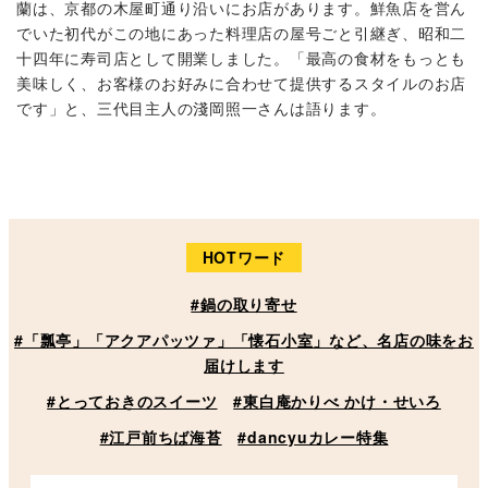
蘭は、京都の木屋町通り沿いにお店があります。鮮魚店を営ん
でいた初代がこの地にあった料理店の屋号ごと引継ぎ、昭和二
十四年に寿司店として開業しました。「最高の食材をもっとも
美味しく、お客様のお好みに合わせて提供するスタイルのお店
です」と、三代目主人の淺岡照一さんは語ります。
HOTワード
#鍋の取り寄せ
#「瓢亭」「アクアパッツァ」「懐石小室」など、名店の味をお
届けします
#とっておきのスイーツ
#東白庵かりべ かけ・せいろ
#江戸前ちば海苔
#dancyuカレー特集