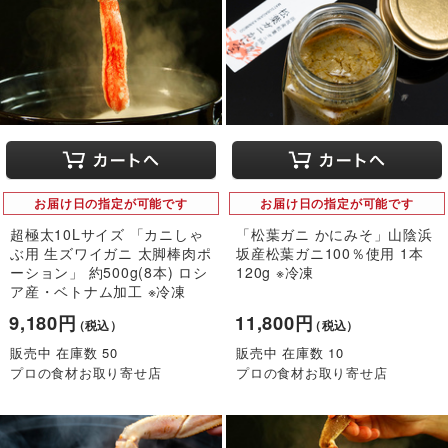
お届け日の指定が可能です
お届け日の指定が可能です
超極太10Lサイズ 「カニしゃ
「松葉ガニ かにみそ」山陰浜
ぶ用 生ズワイガニ 太脚棒肉ポ
坂産松葉ガニ100％使用 1本
ーション」 約500g(8本) ロシ
120g ※冷凍
ア産・ベトナム加工 ※冷凍
9,180円
11,800円
（税込）
（税込）
販売中 在庫数 50
販売中 在庫数 10
プロの食材お取り寄せ店
プロの食材お取り寄せ店