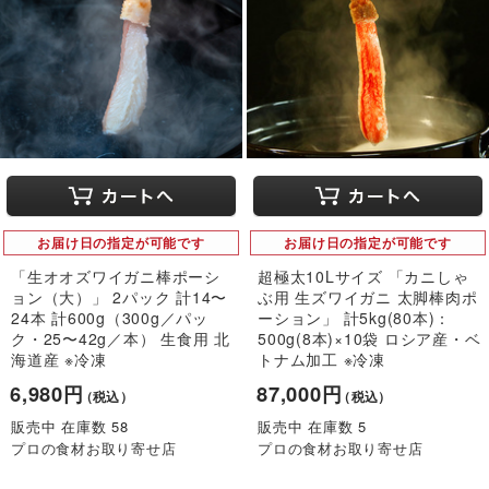
お届け日の指定が可能です
お届け日の指定が可能です
「生オオズワイガニ棒ポーシ
超極太10Lサイズ 「カニしゃ
ョン（大）」 2パック 計14〜
ぶ用 生ズワイガニ 太脚棒肉ポ
24本 計600g（300g／パッ
ーション」 計5kg(80本)：
ク・25〜42g／本） 生食用 北
500g(8本)×10袋 ロシア産・ベ
海道産 ※冷凍
トナム加工 ※冷凍
6,980円
87,000円
（税込）
（税込）
販売中 在庫数 58
販売中 在庫数 5
プロの食材お取り寄せ店
プロの食材お取り寄せ店