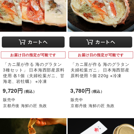
お届け日の指定が可能です
お届け日の指定が可能です
「カニ屋が作る 海のグラタン
「カニ屋が作る 海のグラタン
3種セット」 日本海西部産原料
夫婦松葉ガニ」 日本海西部産
使用 各1個（夫婦松葉ガニ、甘
原料使用 1個 220g ※冷凍
海老、岩牡蠣） ※冷凍
9,720円
3,780円
（税込）
（税込）
販売中
販売中
京都丹後 海鮮の匠 魚政
京都丹後 海鮮の匠 魚政