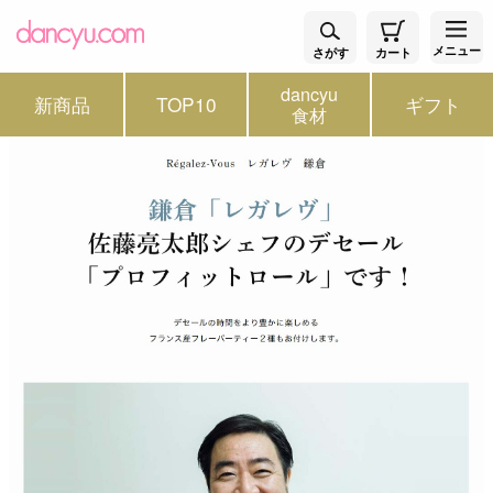
メニュー
さがす
カート
dancyu
新商品
TOP10
ギフト
食材