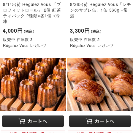
8/14出荷 Régalez-Vous 「プ
8/26出荷 Régalez-Vous「レモ
ロフィットロール」 2個 紅茶
ンのサブレ缶」1缶 360g ※常
ティパック 2種類×各1個 ※冷
温
凍
4,000円
3,300円
（税込）
（税込）
販売中 在庫数 3
販売中 在庫数 2
Régalez-Vous レガレヴ
Régalez-Vous レガレヴ