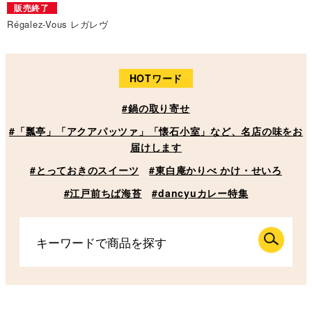
販売終了
Régalez-Vous レガレヴ
HOTワード
#鍋の取り寄せ
#「瓢亭」「アクアパッツァ」「懐石小室」など、名店の味をお
届けします
#とっておきのスイーツ
#東白庵かりべ かけ・せいろ
#江戸前ちば海苔
#dancyuカレー特集