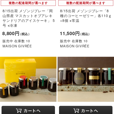
複数の配達期間が選べます
複数の配達期間が選べます
8/15出荷 メゾンジブレー「岡
8/15出荷 メゾンジブレー「8
山県産 マスカットオブアレキ
種のコーヒーゼリー」各110ｇ
サンドリアのアイスケーキ」 5
×8個 ※常温
号 ※冷凍
8,800円
11,500円
（税込）
（税込）
販売中 在庫数 10
販売中 在庫数 10
MAISON GIVRÉE
MAISON GIVRÉE