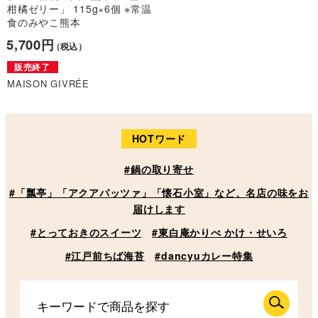
柑橘ゼリー」 115g×6個 ※常温
食のみやこ熊本
5,700円
（税込）
販売終了
MAISON GIVRÉE
HOTワード
#鍋の取り寄せ
#「瓢亭」「アクアパッツァ」「懐石小室」など、名店の味をお
届けします
#とっておきのスイーツ
#東白庵かりべ かけ・せいろ
#江戸前ちば海苔
#dancyuカレー特集