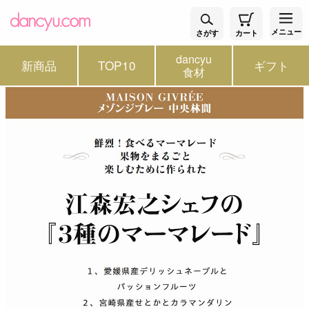
メニュー
さがす
カート
dancyu
新商品
TOP10
ギフト
食材