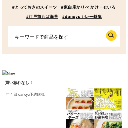
#とっておきのスイーツ
#東白庵かりべ かけ・せいろ
#江戸前ちば海苔
#dancyuカレー特集
買い忘れなし！
年４回 dancyu予約購読