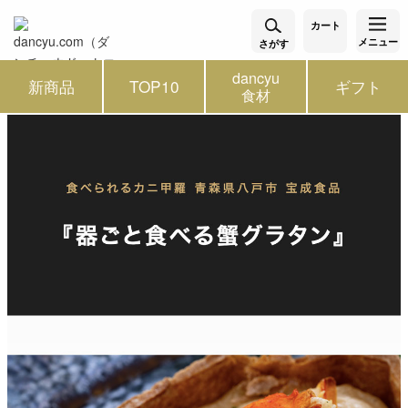
カート
メニュー
さがす
dancyu
新商品
TOP10
ギフト
食材