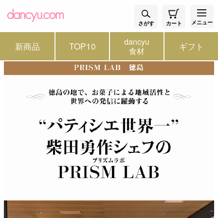
メニュー
さがす
カート
dancyu
新商品
TOP10
ギフト
食材