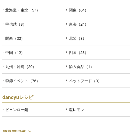
北海道・東北（57）
関東（64）
甲信越（8）
東海（24）
関西（22）
北陸（8）
中国（12）
四国（23）
九州・沖縄（39）
輸入食品（1）
季節イベント（76）
ペットフード（3）
dancyuレシピ
ピェンロー鍋
塩レモン
価格帯で選ぶ