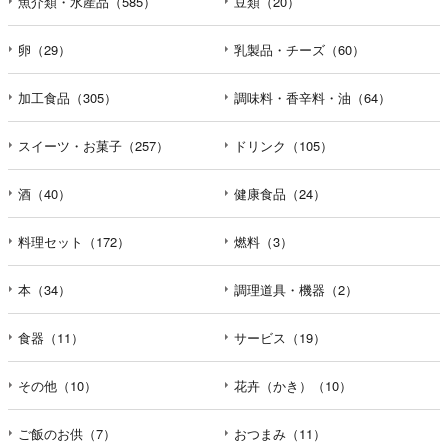
魚介類・水産品（585）
豆類（20）
卵（29）
乳製品・チーズ（60）
加工食品（305）
調味料・香辛料・油（64）
スイーツ・お菓子（257）
ドリンク（105）
酒（40）
健康食品（24）
料理セット（172）
燃料（3）
本（34）
調理道具・機器（2）
食器（11）
サービス（19）
その他（10）
花卉（かき）（10）
ご飯のお供（7）
おつまみ（11）