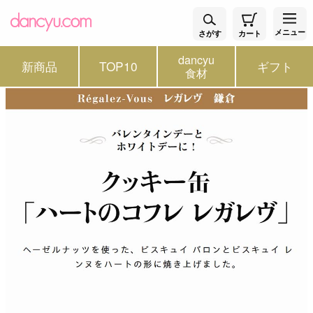
メニュー
さがす
カート
dancyu
新商品
TOP10
ギフト
食材