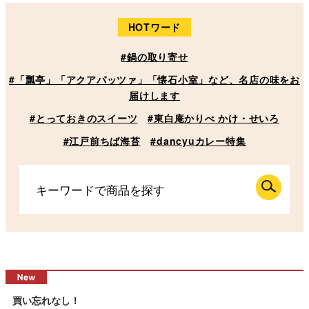
HOTワード
#鍋の取り寄せ
#「瓢亭」「アクアパッツァ」「懐石小室」など、名店の味をお
届けします
#とっておきのスイーツ
#東白庵かりべ かけ・せいろ
#江戸前ちば海苔
#dancyuカレー特集
買い忘れなし！