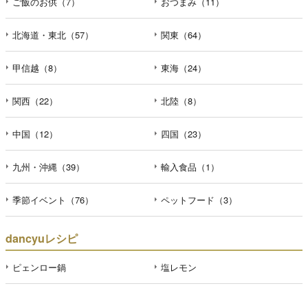
ご飯のお供（7）
おつまみ（11）
北海道・東北（57）
関東（64）
甲信越（8）
東海（24）
関西（22）
北陸（8）
中国（12）
四国（23）
九州・沖縄（39）
輸入食品（1）
季節イベント（76）
ペットフード（3）
dancyuレシピ
ピェンロー鍋
塩レモン