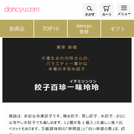
メニュー
さがす
カート
dancyu
新商品
TOP10
ギフト
食材