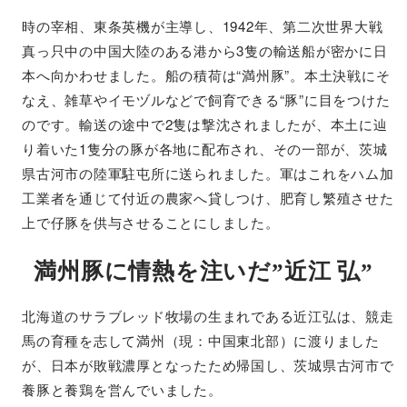
時の宰相、東条英機が主導し、1942年、第二次世界大戦
真っ只中の中国大陸のある港から3隻の輸送船が密かに日
本へ向かわせました。船の積荷は“満州豚”。本土決戦にそ
なえ、雑草やイモヅルなどで飼育できる“豚”に目をつけた
のです。輸送の途中で2隻は撃沈されましたが、本土に辿
り着いた1隻分の豚が各地に配布され、その一部が、茨城
県古河市の陸軍駐屯所に送られました。軍はこれをハム加
工業者を通じて付近の農家へ貸しつけ、肥育し繁殖させた
上で仔豚を供与させることにしました。
満州豚に情熱を注いだ”近江 弘”
北海道のサラブレッド牧場の生まれである近江弘は、競走
馬の育種を志して満州（現：中国東北部）に渡りました
が、日本が敗戦濃厚となったため帰国し、茨城県古河市で
養豚と養鶏を営んでいました。