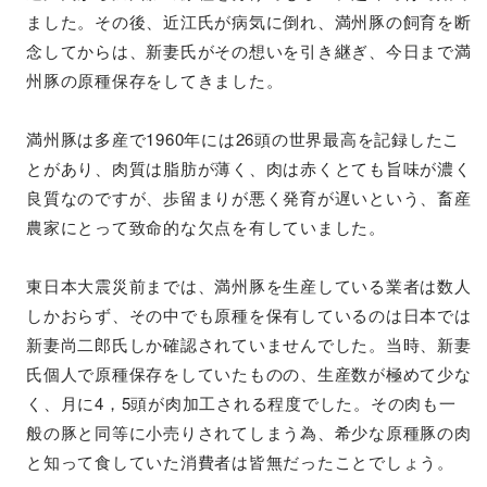
ました。その後、近江氏が病気に倒れ、満州豚の飼育を断
念してからは、新妻氏がその想いを引き継ぎ、今日まで満
州豚の原種保存をしてきました。
満州豚は多産で1960年には26頭の世界最高を記録したこ
とがあり、肉質は脂肪が薄く、肉は赤くとても旨味が濃く
良質なのですが、歩留まりが悪く発育が遅いという、畜産
農家にとって致命的な欠点を有していました。
東日本大震災前までは、満州豚を生産している業者は数人
しかおらず、その中でも原種を保有しているのは日本では
新妻尚二郎氏しか確認されていませんでした。当時、新妻
氏個人で原種保存をしていたものの、生産数が極めて少な
く、月に4，5頭が肉加工される程度でした。その肉も一
般の豚と同等に小売りされてしまう為、希少な原種豚の肉
と知って食していた消費者は皆無だったことでしょう。