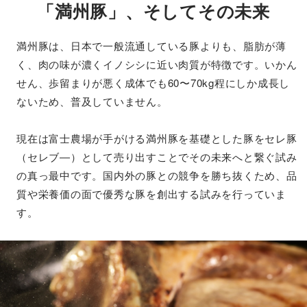
「満州豚」、そしてその未来
満州豚は、日本で一般流通している豚よりも、脂肪が薄
く、肉の味が濃くイノシシに近い肉質が特徴です。いかん
せん、歩留まりが悪く成体でも60〜70kg程にしか成長し
ないため、普及していません。
現在は富士農場が手がける満州豚を基礎とした豚をセレ豚
（セレブ―）として売り出すことでその未来へと繋ぐ試み
の真っ最中です。国内外の豚との競争を勝ち抜くため、品
質や栄養価の面で優秀な豚を創出する試みを行っていま
す。