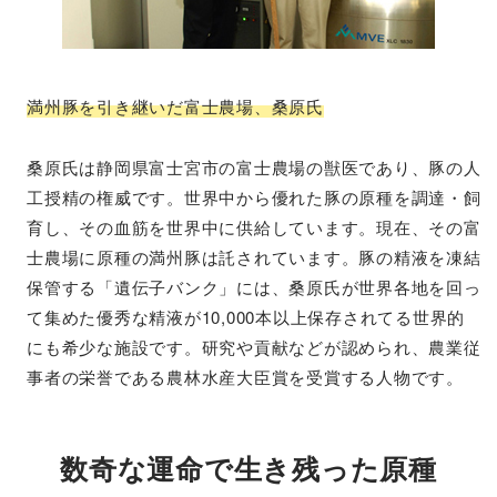
満州豚を引き継いだ富士農場、桑原氏
桑原氏は静岡県富士宮市の富士農場の獣医であり、豚の人
工授精の権威です。世界中から優れた豚の原種を調達・飼
育し、その血筋を世界中に供給しています。現在、その富
士農場に原種の満州豚は託されています。豚の精液を凍結
保管する「遺伝子バンク」には、桑原氏が世界各地を回っ
て集めた優秀な精液が10,000本以上保存されてる世界的
にも希少な施設です。研究や貢献などが認められ、農業従
事者の栄誉である農林水産大臣賞を受賞する人物です。
数奇な運命で生き残った原種