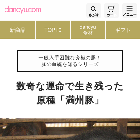
メニュー
さがす
カート
dancyu
新商品
TOP10
ギフト
食材
一般入手困難な究極の豚！
豚の血統を知るシリーズ
数奇な運命で生き残った
原種「満州豚」