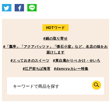
HOTワード
#鍋の取り寄せ
#「瓢亭」「アクアパッツァ」「懐石小室」など、名店の味をお
届けします
#とっておきのスイーツ
#東白庵かりべ かけ・せいろ
#江戸前ちば海苔
#dancyuカレー特集