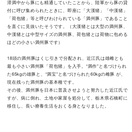
滞満中から豚にも精通していたことから、陸軍から豚の貸
付に呼び集められたときに、即座に「大漢猪」「中漢猪」
「荷包猪」等と呼びわけられている「満州豚」であること
を直ぐに見抜いたそうです。（大漢猪とは大型の満州豚、
中漢猪とは中型サイズの満州豚、荷包猪とは荷物に包める
ほどの小さい満州豚です）
18頭の満州豚はくじ引きで分配され、近江氏は雄雌とも
最も小さい満州豚「荷包猪」を入手。“満作”と名づけられ
た65kgの雄豚と、“満宝”と名づけられた60kgの雌豚 が、
現在残った満州豚の基本種です。
その後、満州豚を日本に普及させようと努力した近江氏で
すが、病に倒れ、土地や家屋を処分して、栃木県石橋町に
移住し、長い療養生活をおくる身となりました。