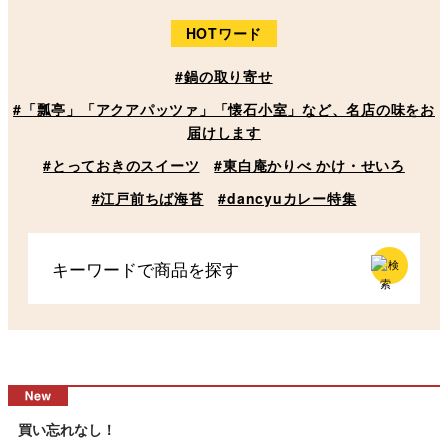
HOTワード
#鍋の取り寄せ
#「瓢亭」「アクアパッツァ」「懐石小室」など、名店の味をお
届けします
#とっておきのスイーツ
#東白庵かりべ かけ・せいろ
#江戸前ちば海苔
#dancyuカレー特集
買い忘れなし！