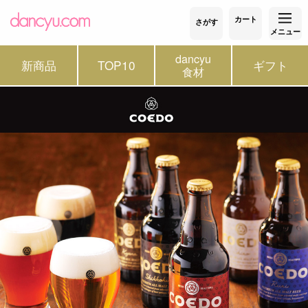
カート
さがす
メニュー
dancyu
新商品
TOP10
ギフト
食材