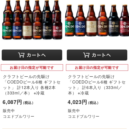
お届け日の指定が可能です
お届け日の指定が可能です
クラフトビールの先駆け
クラフトビールの先駆け
「COEDOビール6種 ギフトセ
「COEDOビール6種 ギフトセ
ット」 計12本入り 各種2本
ット」 計6本入り（333ml／
（333ml／本） ※冷蔵
本） ※冷蔵
6,087円
4,023円
（税込）
（税込）
販売中
販売中
コエドブルワリー
コエドブルワリー