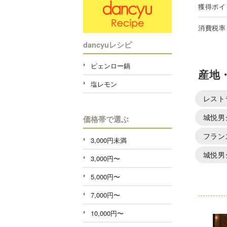
獲得ポイ
消費税率
dancyuレシピ
ピェンロー鍋
産地
塩レモン
レスト
城悦男
価格帯で選ぶ
フラン
3,000円未満
城悦男
3,000円〜
5,000円〜
7,000円〜
10,000円〜