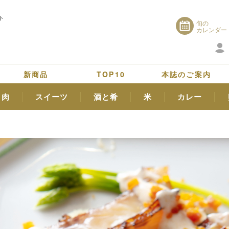
ト
旬の
カレンダー
新商品
TOP10
本誌のご案内
肉
スイーツ
酒と肴
米
カレー