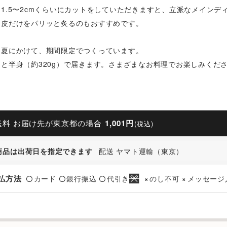
1.5〜2cmくらいにカットをしていただきますと、立派なメイン
、皮だけをパリッと炙るのもおすすめです。
ら夏にかけて、期間限定でつくっています。
と半身（約320g）で届きます。さまざまなお料理でお楽しみくだ
送料 お届け先が東京都の場合
1,001円
(税込)
商品は出荷日を指定できます
配送 ヤマト運輸（東京）
払方法
カード
銀行振込
代引き
のし不可
メッセージ
〇
〇
〇
×
×