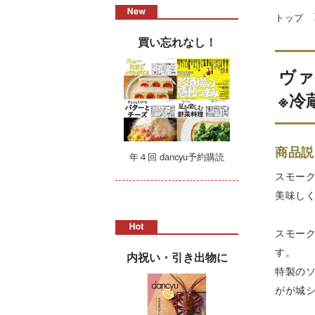
トップ
買い忘れなし！
ヴァ
※冷
商品説
年４回 dancyu予約購読
スモー
美味し
スモー
す。
内祝い・引き出物に
特製の
がが城