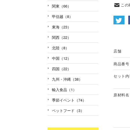
この
関東（66）
甲信越（8）
東海（23）
関西（22）
北陸（8）
店舗
中国（12）
商品番号
四国（22）
セット内
九州・沖縄（38）
輸入食品（1）
原材料名
季節イベント（74）
ペットフード（3）