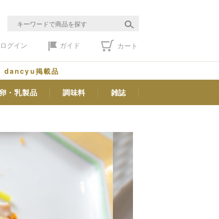
ログイン
ガイド
カート
dancyu掲載品
卵・乳製品
調味料
雑誌