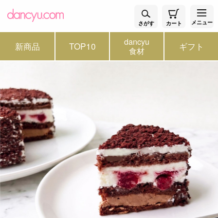
メニュー
さがす
カート
dancyu
新商品
TOP10
ギフト
食材