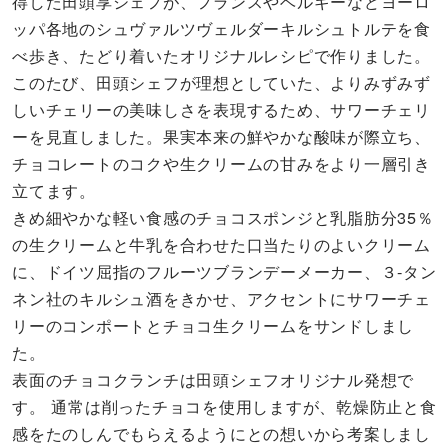
得した田頭享シェフが、フランスやベルギーなどヨーロ
ッパ各地のシュヴァルツヴェルダーキルシュトルテを食
べ歩き、たどり着いたオリジナルレシピで作りました。
このたび、田頭シェフが理想としていた、よりみずみず
しいチェリーの美味しさを表現するため、サワーチェリ
ーを見直しました。果実本来の鮮やかな酸味が際立ち、
チョコレートのコクや生クリームの甘みをより一層引き
立てます。
きめ細やかな軽い食感のチョコスポンジと乳脂肪分35％
の生クリームと牛乳を合わせた口当たりのよいクリーム
に、ドイツ屈指のフルーツブランデーメーカー、３-タン
ネン社のキルシュ酒をきかせ、アクセントにサワーチェ
リーのコンポートとチョコ生クリームをサンドしまし
た。
表面のチョコクランチは田頭シェフオリジナル発想で
す。 通常は削ったチョコを使用しますが、乾燥防止と食
感をたのしんでもらえるようにとの想いから考案しまし