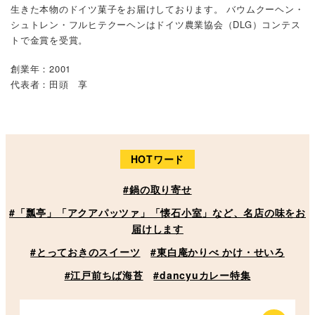
生きた本物のドイツ菓子をお届けしております。 バウムクーヘン・
シュトレン・フルヒテクーヘンはドイツ農業協会（DLG）コンテス
トで金賞を受賞。
創業年：2001
代表者：田頭 享
HOTワード
#鍋の取り寄せ
#「瓢亭」「アクアパッツァ」「懐石小室」など、名店の味をお
届けします
#とっておきのスイーツ
#東白庵かりべ かけ・せいろ
#江戸前ちば海苔
#dancyuカレー特集