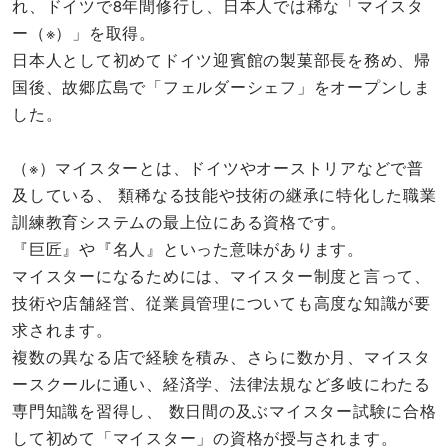
れ、ドイツで8年間修行し、日本人では稀な「マイスタ
ー（※）」を取得。
日本人として初めてドイツ迎賓館の製菓部長を務め、帰
国後、故郷広島で「フェルダーシェフ」をオープンしま
した。
（※）マイスターとは、ドイツやオーストリアなどで普
及している、 類稀なる技能や技術の継承に特化した職業
訓練教育システムの最上位にある資格です。
『巨匠』や『名人』といった意味があります。
マイスターになるためには、マイスター制度と言って、
技術や店舗経営、従業員管理についても高度な知識が要
求されます。
複数の異なる店で経験を積み、さらに数か月、マイスタ
ースクールに通い、経済学、法律法規など多岐にわたる
専門知識を習得し、 数日間の及ぶマイスター試験に合格
して初めて「マイスター」の資格が授与されます。