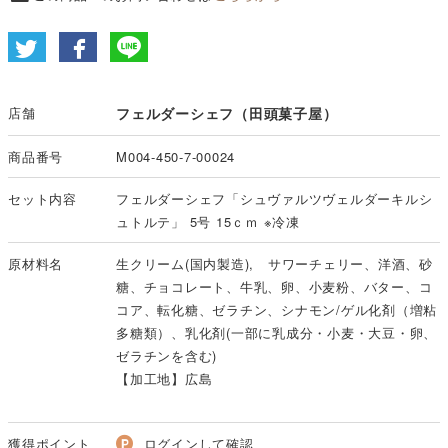
店舗
フェルダーシェフ（田頭菓子屋）
商品番号
M004-450-7-00024
セット内容
フェルダーシェフ「シュヴァルツヴェルダーキルシ
ュトルテ」 5号 15ｃｍ ※冷凍
原材料名
生クリーム(国内製造), サワーチェリー、洋酒、砂
糖、チョコレート、牛乳、卵、小麦粉、バター、コ
コア、転化糖、ゼラチン、シナモン/ゲル化剤（増粘
多糖類）、乳化剤(一部に乳成分・小麦・大豆・卵、
ゼラチンを含む)
【加工地】広島
獲得ポイント
ログインして確認