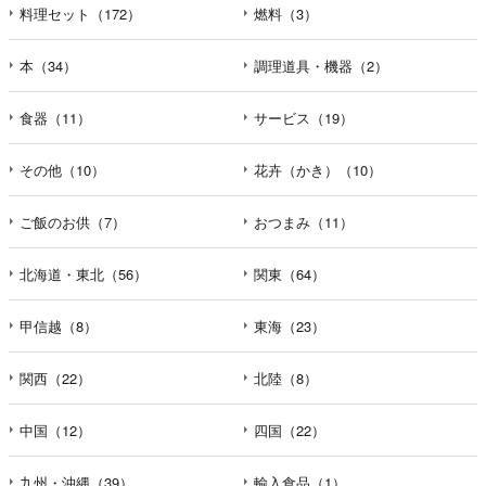
料理セット（172）
燃料（3）
本（34）
調理道具・機器（2）
食器（11）
サービス（19）
その他（10）
花卉（かき）（10）
ご飯のお供（7）
おつまみ（11）
北海道・東北（56）
関東（64）
甲信越（8）
東海（23）
関西（22）
北陸（8）
中国（12）
四国（22）
九州・沖縄（39）
輸入食品（1）