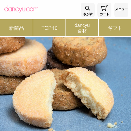
メニュー
さがす
カート
dancyu
新商品
TOP10
ギフト
食材