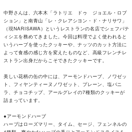
中野さんは、六本木「ラトリエ ドゥ ジョエル・ロブ
ション」と南青山「レ・クレアシヨン・ド・ナリサワ」
（現NARISAWA）というレストランの名店でシェフパテ
ィシエを務めてきました。今回は料理でよく使われると
いうハーブを使ったクッキーや、ナッツのカット方法に
よって食感の感じ方を変えたものなど、高級フレンチレ
ストラン出身だからこそできたクッキーです。
美しい花柄の缶の中には、アーモンドハーブ、ノワゼッ
ト、フィヤンティーヌノワゼット、プレーン、塩バニ
ラ、チョコチップ、アールグレイの7種類のクッキーが
詰まっています。
●アーモンドハーブ
ハーブはローズマリー、タイム、セージ、フェンネルの
4種類、爽やかなハーブの香りとアーモンドスライスを