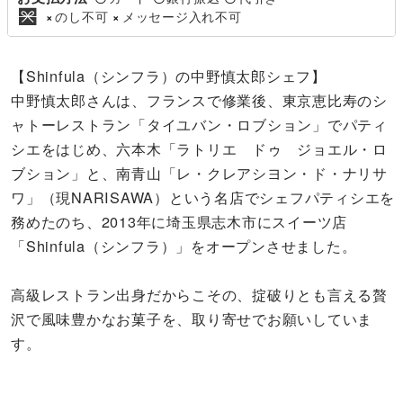
のし不可
メッセージ入れ不可
×
×
【Shinfula（シンフラ）の中野慎太郎シェフ】
中野慎太郎さんは、フランスで修業後、東京恵比寿のシ
ャトーレストラン「タイユバン・ロブション」でパティ
シエをはじめ、六本木「ラトリエ ドゥ ジョエル・ロ
ブション」と、南青山「レ・クレアシヨン・ド・ナリサ
ワ」（現NARISAWA）という名店でシェフパティシエを
務めたのち、2013年に埼玉県志木市にスイーツ店
「Shinfula（シンフラ）」をオープンさせました。
高級レストラン出身だからこその、掟破りとも言える贅
沢で風味豊かなお菓子を、取り寄せでお願いしていま
す。