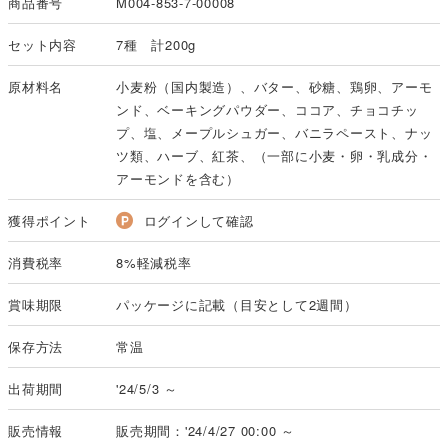
商品番号
M004-853-7-00008
セット内容
7種 計200g
原材料名
小麦粉（国内製造）、バター、砂糖、鶏卵、アーモ
ンド、ベーキングパウダー、ココア、チョコチッ
プ、塩、メープルシュガー、バニラペースト、ナッ
ツ類、ハーブ、紅茶、（一部に小麦・卵・乳成分・
アーモンドを含む）
獲得ポイント
ログインして確認
消費税率
8%軽減税率
賞味期限
パッケージに記載（目安として2週間）
保存方法
常温
出荷期間
'24/5/3 ～
販売情報
販売期間：'24/4/27 00:00 ～