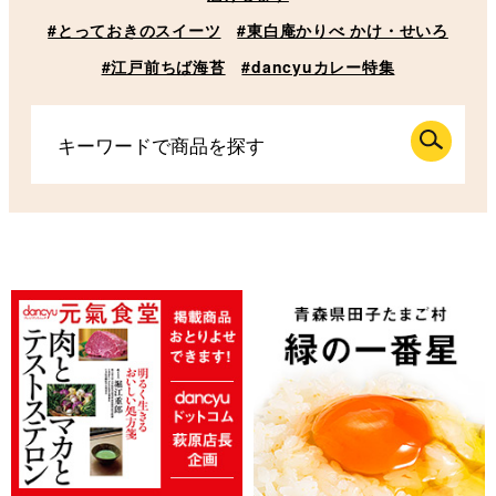
#とっておきのスイーツ
#東白庵かりべ かけ・せいろ
#江戸前ちば海苔
#dancyuカレー特集