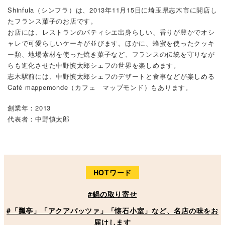
Shinfula（シンフラ）は、2013年11月15日に埼玉県志木市に開店し
たフランス菓子のお店です。
お店には、レストランのパティシエ出身らしい、香りが豊かでオシ
ャレで可愛らしいケーキが並びます。ほかに、蜂蜜を使ったクッキ
ー類、地場素材を使った焼き菓子など、フランスの伝統を守りなが
らも進化させた中野慎太郎シェフの世界を楽しめます。
志木駅前には、中野慎太郎シェフのデザートと食事などが楽しめる
Café mappemonde（カフェ マップモンド）もあります。
創業年：2013
代表者：中野慎太郎
HOTワード
#鍋の取り寄せ
#「瓢亭」「アクアパッツァ」「懐石小室」など、名店の味をお
届けします