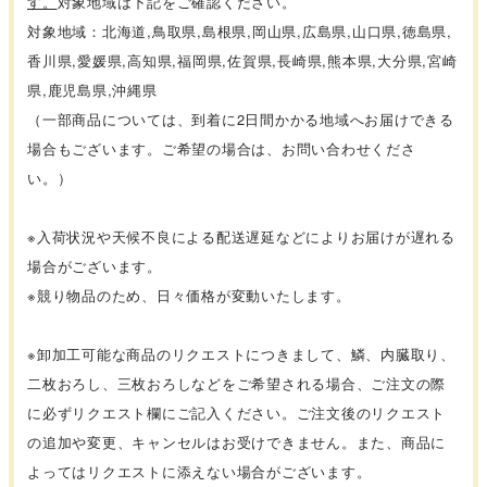
す。
対象地域は下記をご確認ください。
対象地域：北海道,鳥取県,島根県,岡山県,広島県,山口県,徳島県,
香川県,愛媛県,高知県,福岡県,佐賀県,長崎県,熊本県,大分県,宮崎
県,鹿児島県,沖縄県
（一部商品については、到着に2日間かかる地域へお届けできる
場合もございます。ご希望の場合は、お問い合わせくださ
い。）
※入荷状況や天候不良による配送遅延などによりお届けが遅れる
場合がございます。
※競り物品のため、日々価格が変動いたします。
※卸加工可能な商品のリクエストにつきまして、鱗、内臓取り、
二枚おろし、三枚おろしなどをご希望される場合、ご注文の際
に必ずリクエスト欄にご記入ください。ご注文後のリクエスト
の追加や変更、キャンセルはお受けできません。また、商品に
よってはリクエストに添えない場合がございます。