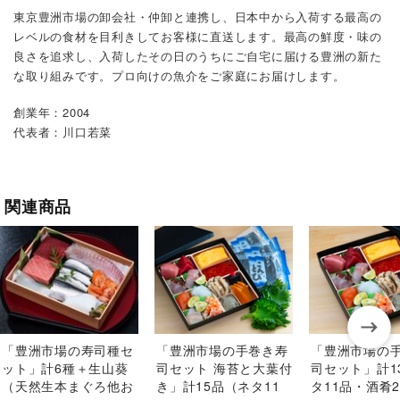
東京豊洲市場の卸会社・仲卸と連携し、日本中から入荷する最高の
レベルの食材を目利きしてお客様に直送します。最高の鮮度・味の
良さを追求し、入荷したその日のうちにご自宅に届ける豊洲の新た
な取り組みです。プロ向けの魚介をご家庭にお届けします。
創業年：2004
代表者：川口若菜
関連商品
「豊洲市場の寿司種セ
「豊洲市場の手巻き寿
「豊洲市場の
ット」計6種＋生山葵
司セット 海苔と大葉付
司セット」計1
（天然生本まぐろ他お
き」計15品（ネタ11
タ11品・酒肴