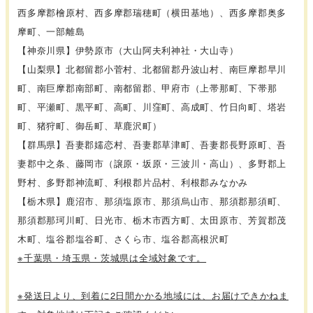
西多摩郡檜原村、西多摩郡瑞穂町（横田基地）、西多摩郡奥多
摩町、一部離島
【神奈川県】伊勢原市（大山阿夫利神社・大山寺）
【山梨県】北都留郡小菅村、北都留郡丹波山村、南巨摩郡早川
町、南巨摩郡南部町、南都留郡、甲府市（上帯那町、下帯那
町、平瀬町、黒平町、高町、川窪町、高成町、竹日向町、塔岩
町、猪狩町、御岳町、草鹿沢町）
【群馬県】吾妻郡嬬恋村、吾妻郡草津町、吾妻郡長野原町、吾
妻郡中之条、藤岡市（譲原・坂原・三波川・高山）、多野郡上
野村、多野郡神流町、利根郡片品村、利根郡みなかみ
【栃木県】鹿沼市、那須塩原市、那須烏山市、那須郡那須町、
那須郡那珂川町、日光市、栃木市西方町、太田原市、芳賀郡茂
木町、塩谷郡塩谷町、さくら市、塩谷郡高根沢町
※千葉県・埼玉県・茨城県は全域対象です。
※発送日より、到着に2日間かかる地域には、お届けできかねま