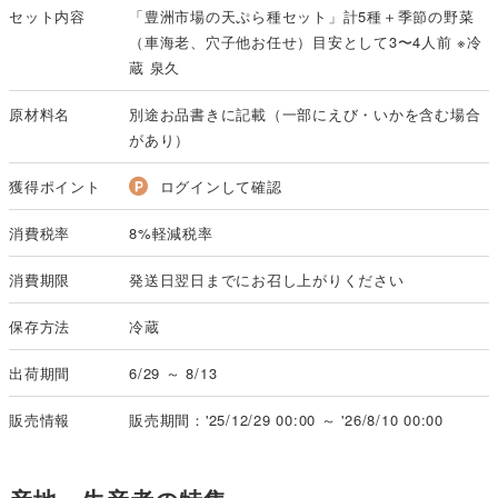
セット内容
「豊洲市場の天ぷら種セット」計5種＋季節の野菜
（車海老、穴子他お任せ）目安として3〜4人前 ※冷
蔵 泉久
原材料名
別途お品書きに記載（一部にえび・いかを含む場合
があり）
獲得ポイント
ログインして確認
消費税率
8%軽減税率
消費期限
発送日翌日までにお召し上がりください
保存方法
冷蔵
出荷期間
6/29 ～ 8/13
販売情報
販売期間：'25/12/29 00:00 ～ '26/8/10 00:00