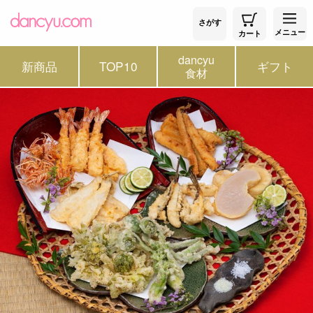
さがす
メニュー
カート
dancyu
新商品
TOP10
ギフト
食材