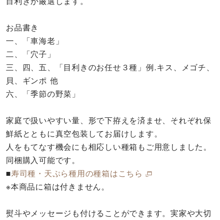
目利きが厳選します。
お品書き
一、「車海老」
二、「穴子」
三、四、五、「目利きのお任せ３種」例.キス、メゴチ、
貝、ギンポ 他
六、「季節の野菜」
家庭で扱いやすい量、形で下拵えを済ませ、それぞれ保
鮮紙とともに真空包装してお届けします。
人をもてなす機会にも相応しい種箱もご用意しました。
同梱購入可能です。
■
寿司種・天ぷら種用の種箱はこちら
※本商品に箱は付きません。
熨斗やメッセージも付けることができます。実家や大切