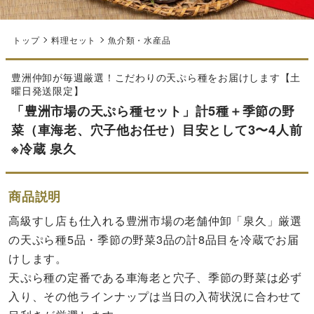
トップ
料理セット
魚介類・水産品
豊洲仲卸が毎週厳選！こだわりの天ぷら種をお届けします【土
曜日発送限定】
「豊洲市場の天ぷら種セット」計5種＋季節の野
菜（車海老、穴子他お任せ）目安として3〜4人前
※冷蔵 泉久
商品説明
高級すし店も仕入れる豊洲市場の老舗仲卸「泉久」厳選
の天ぷら種5品・季節の野菜3品の計8品目を冷蔵でお届
けします。
天ぷら種の定番である車海老と穴子、季節の野菜は必ず
入り、その他ラインナップは当日の入荷状況に合わせて