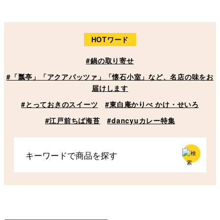
任せ）目安として3〜4
品・酒肴2品・焼き海
安として3人前
人前 ※冷蔵 泉久
苔・大葉）目安として
泉久
3人前 ※冷蔵 泉久
HOTワード
#鍋の取り寄せ
#「瓢亭」「アクアパッツァ」「懐石小室」など、名店の味をお
届けします
#とっておきのスイーツ
#東白庵かりべ かけ・せいろ
#江戸前ちば海苔
#dancyuカレー特集