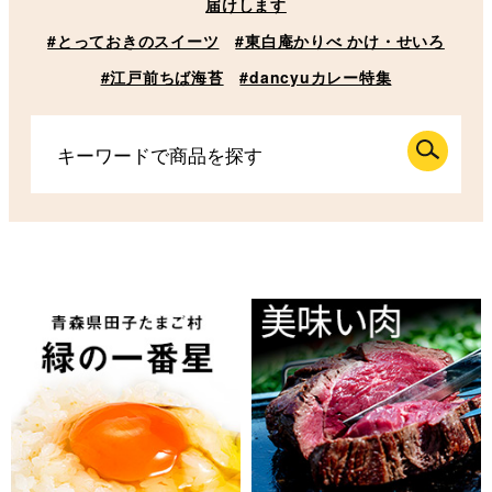
届けします
#とっておきのスイーツ
#東白庵かりべ かけ・せいろ
#江戸前ちば海苔
#dancyuカレー特集