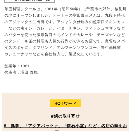
印度料理シタールは、1981年（昭和56年）に千葉市の郊外、検見川
の地にオープンしました。オーナーの増田泰三さんは、九段下時代
のアジャンタのご出身です。アジャンタ仕込みの超辛口チキンカレ
ーなどの南インドカレーと、バターチキン、フィッシュマサラなど
のバターを使った濃厚旨口の北インドのカレーや、チーズナンなど
のタンドール釜の料理も人気の行列ができるお店です。良質なスパ
イスのほかに、タマリンド、アルフォンソマンゴー、野生黒蜂蜜、
カシューナッツなどを自社輸入し、製品化しています。
創業年：1981
代表者：増田 泰観
HOTワード
#鍋の取り寄せ
#「瓢亭」「アクアパッツァ」「懐石小室」など、名店の味をお