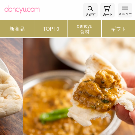
メニュー
さがす
カート
dancyu
新商品
TOP10
ギフト
食材