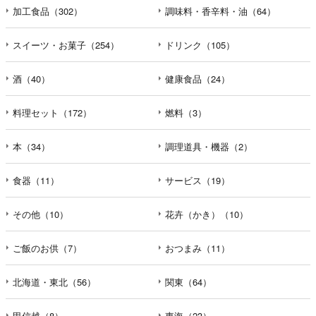
加工食品（302）
調味料・香辛料・油（64）
スイーツ・お菓子（254）
ドリンク（105）
酒（40）
健康食品（24）
料理セット（172）
燃料（3）
本（34）
調理道具・機器（2）
食器（11）
サービス（19）
その他（10）
花卉（かき）（10）
ご飯のお供（7）
おつまみ（11）
北海道・東北（56）
関東（64）
甲信越（8）
東海（23）