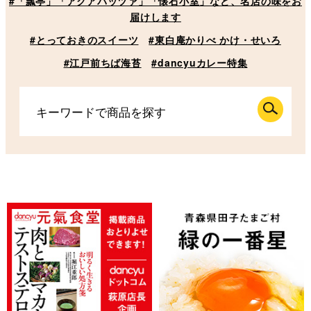
#「瓢亭」「アクアパッツァ」「懐石小室」など、名店の味をお
届けします
#とっておきのスイーツ
#東白庵かりべ かけ・せいろ
#江戸前ちば海苔
#dancyuカレー特集