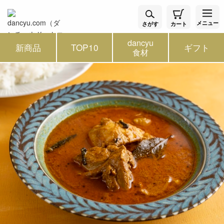
メニュー
さがす
カート
dancyu
新商品
TOP10
ギフト
食材