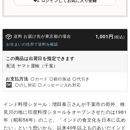
ログインしてお気に入り登録
送料 お届け先が東京都の場合
1,001円
(税込)
お住まいの住所で送料を確認
この商品は出荷日を指定できます
配送 ヤマト運輸（千葉）
お支払方法
カード
銀行振込
代引き
〇
〇
〇
のし対応
メッセージ入れ対応
〇
〇
インド料理シタール：増田泰三さんが千葉市の郊外、検
見川の地に印度料理シタールをオープンさせたのは1981
年（昭和56年）のこと。「インドの食文化を日本に広め
たい」という想いから、以来40年以上ものあいだインド