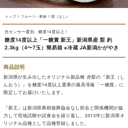
トップ
フルーツ・果物
梨（なし）
光センサー選別、糖度14度以上！
糖度14度以上「一糖賞 新王」新潟県産 梨 約
2.3kg（4〜7玉）簡易箱 ※冷蔵 JA新潟かがやき
商品説明
新潟県が生み出したオリジナル新品種 赤梨の『新王（し
んおう）』を糖度14度以上選果の最高等級「一糖賞」に
限定してお届けいたします。
『新王』は新潟県果樹振興協会なし部会と関係機関が協
力して現地試験や試食会を繰り返し、2013年に新潟県オ
リジナル品種として品種登録しました。