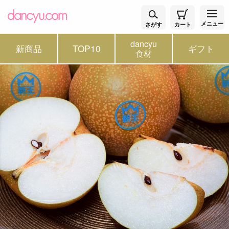
メニュー
さがす
カート
dancyu
新商品
TOP10
ギフト
食材