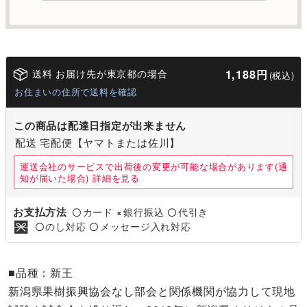
送料 お届け先が東京都の場合
1,188円
(税込)
お住まいの住所で送料を確認
この商品は配達日指定が出来ません
配送 宅配便【ヤマトまたは佐川】
運送会社のサービスで出荷後の変更が可能な場合があります(通
知が届いた場合)
詳細を見る
お支払方法
カード
銀行振込
代引き
〇
×
〇
のし対応
メッセージ入れ対応
〇
〇
■品種：新王
新潟県果樹振興協会なし部会と関係機関が協力して現地