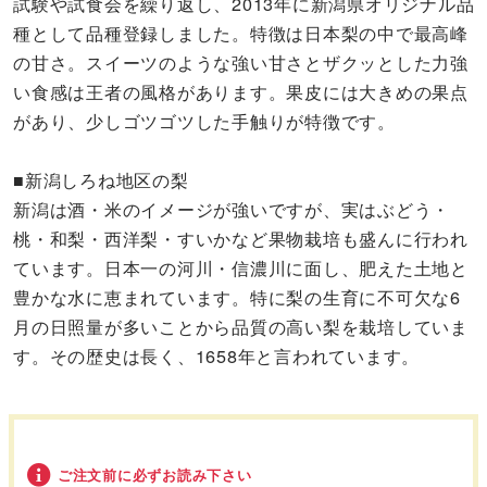
試験や試食会を繰り返し、2013年に新潟県オリジナル品
種として品種登録しました。特徴は日本梨の中で最高峰
の甘さ。スイーツのような強い甘さとザクッとした力強
い食感は王者の風格があります。果皮には大きめの果点
があり、少しゴツゴツした手触りが特徴です。
■新潟しろね地区の梨
新潟は酒・米のイメージが強いですが、実はぶどう・
桃・和梨・西洋梨・すいかなど果物栽培も盛んに行われ
ています。日本一の河川・信濃川に面し、肥えた土地と
豊かな水に恵まれています。特に梨の生育に不可欠な6
月の日照量が多いことから品質の高い梨を栽培していま
す。その歴史は長く、1658年と言われています。
ご注文前に必ずお読み下さい