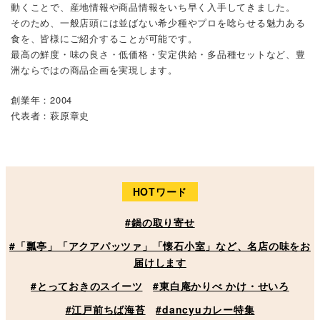
動くことで、産地情報や商品情報をいち早く入手してきました。
そのため、一般店頭には並ばない希少種やプロを唸らせる魅力ある
食を、皆様にご紹介することが可能です。
最高の鮮度・味の良さ・低価格・安定供給・多品種セットなど、豊
洲ならではの商品企画を実現します。
創業年：2004
代表者：萩原章史
HOTワード
#鍋の取り寄せ
#「瓢亭」「アクアパッツァ」「懐石小室」など、名店の味をお
届けします
#とっておきのスイーツ
#東白庵かりべ かけ・せいろ
#江戸前ちば海苔
#dancyuカレー特集