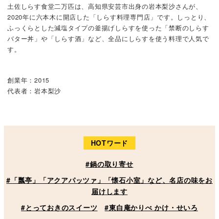
土佐しらす食堂二万匹は、高知県安芸市出身の岩本梨沙さんが、
2020年に六本木に開店した「しらす料理専門店」です。しっとり、
ふっくらとした減塩タイプの釜揚げしらすを使った「禁断のしらす
バター丼」や「しらす酒」など、全品にしらすを使う料理で人気で
す。
創業年：2015
代表者：岩本梨沙
HOTワード
#鍋の取り寄せ
#「瓢亭」「アクアパッツァ」「懐石小室」など、名店の味をお
届けします
#とっておきのスイーツ
#東白庵かりべ かけ・せいろ