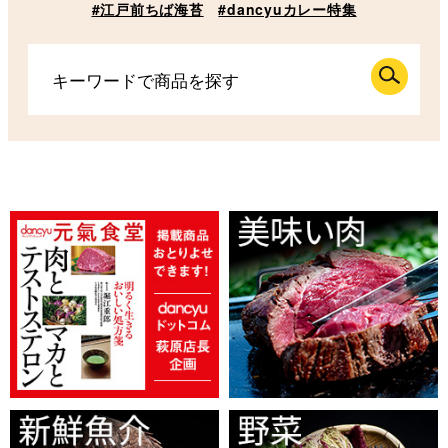
#江戸前ちば海苔
#dancyuカレー特集