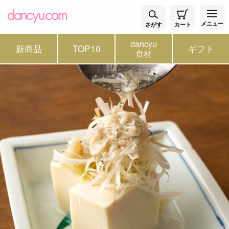
メニュー
さがす
カート
dancyu
新商品
TOP10
ギフト
食材