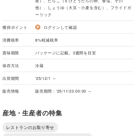
産）、たらこ（すけとうだらの卵、食塩、その
他）、しょうゆ（大豆・小麦を含む）、フライドガ
ーリック
獲得ポイント
ログインして確認
消費税率
8%軽減税率
賞味期限
パッケージに記載。3週間を目安
保存方法
冷蔵
出荷期間
'25/12/1 ～
販売情報
販売期間：'25/11/23 00:00 ～
産地・生産者の特集
レストランのお取り寄せ