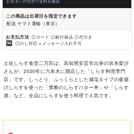
お住まいの住所で送料を確認
この商品は出荷日を指定できます
配送 ヤマト運輸（東京）
お支払方法
カード
銀行振込
代引き
〇
〇
〇
のし対応
メッセージ入れ不可
〇
×
土佐しらす食堂二万匹は、高知県安芸市出身の岩本梨沙
さんが、2020年に六本木に開店した「しらす料理専門
店」です。しっとり、ふっくらとした減塩タイプの釜揚
げしらすを使った「禁断のしらすバター丼」や「しらす
酒」など、全品にしらすを使う料理で人気です。