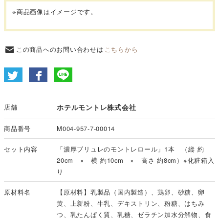
※商品画像はイメージです。
この商品へのお問い合わせは
こちらから
店舗
ホテルモントレ株式会社
商品番号
M004-957-7-00014
セット内容
「濃厚ブリュレのモントレロール」1本 （縦 約
20cm × 横 約10cm × 高さ 約8cm）※化粧箱入
り
原材料名
【原材料】乳製品（国内製造）、鶏卵、砂糖、卵
黄、上新粉、牛乳、デキストリン、粉糖、はちみ
つ、乳たんぱく質、乳糖、ゼラチン加水分解物、食