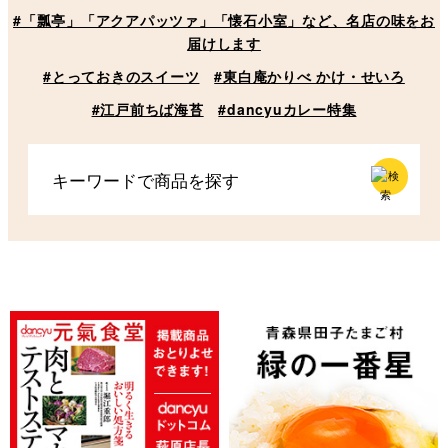
#「瓢亭」「アクアパッツァ」「懐石小室」など、名店の味をお
届けします
#とっておきのスイーツ
#東白庵かりべ かけ・せいろ
#江戸前ちば海苔
#dancyuカレー特集