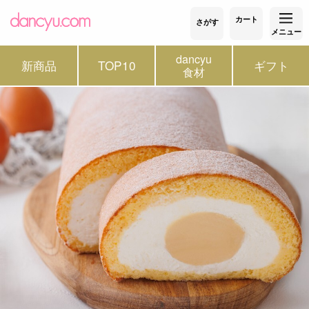
カート
さがす
メニュー
dancyu
新商品
TOP10
ギフト
食材