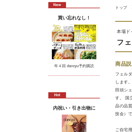
トップ
買い忘れなし！
本場ド
フェ
商品説
年４回 dancyu予約購読
フェル
します
田頭シ
す。 
品の品
内祝い・引き出物に
技会）で
ご自宅