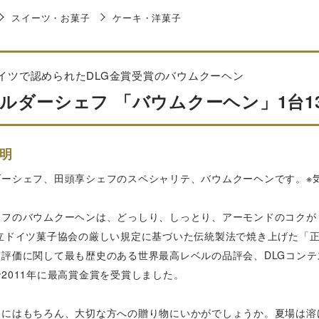
スイーツ・お菓子
ケーキ・洋菓子
イツで認められたDLG金賞受賞のバウムクーヘン
ルダーシェフ 「バウムクーヘン」1台13
明
ダーシェフ、田頭享シェフのスペシャリテ、バウムクーヘンです。※
。
ェフのバウムクーヘンは、どっしり、しっとり、アーモンドのコクが
国立ドイツ菓子協会の厳しい規定に基づいた伝統製法で焼き上げた「正
質評価に関して最も歴史のある世界最高レベルの品評会、DLGコン
2011年に最高賞金賞を受賞しました。
用にはもちろん、大切な方への贈り物にいかがでしょうか。夏場は溶