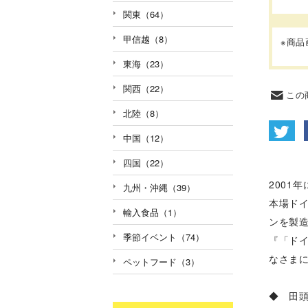
関東（64）
甲信越（8）
※商
東海（23）
関西（22）
この
北陸（8）
中国（12）
四国（22）
2001
九州・沖縄（39）
本場ド
輸入食品（1）
ンを製
季節イベント（74）
『「ド
なさま
ペットフード（3）
◆ 田頭