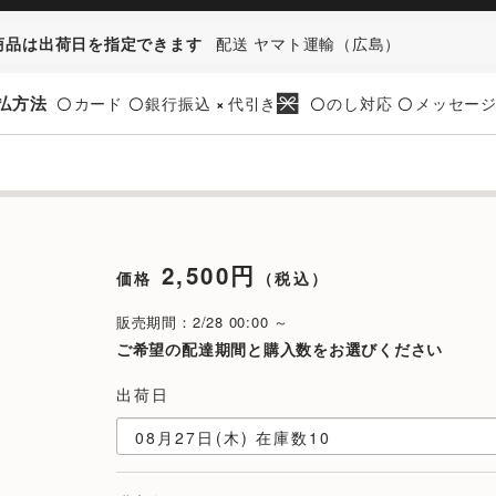
商品は出荷日を指定できます
配送 ヤマト運輸（広島）
払方法
カード
銀行振込
代引き
のし対応
メッセー
〇
〇
×
〇
〇
2,500円
価格
（税込）
販売期間：2/28 00:00 ～
ご希望の配達期間と購入数をお選びください
出荷日