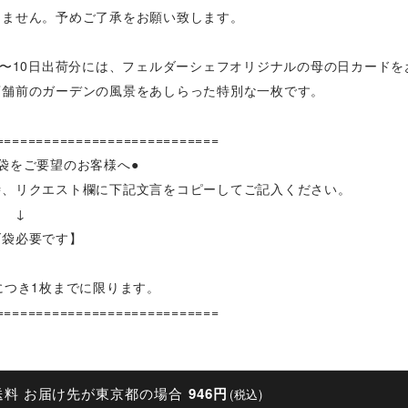
りません。予めご了承をお願い致します。
日〜10日出荷分には、フェルダーシェフオリジナルの母の日カード
店舗前のガーデンの風景をあしらった特別な一枚です。
============================
袋をご要望のお客様へ●
時、リクエスト欄に下記文言をコピーしてご記入ください。
↓
げ袋必要です】
につき1枚までに限ります。
============================
送料 お届け先が東京都の場合
946円
(税込)