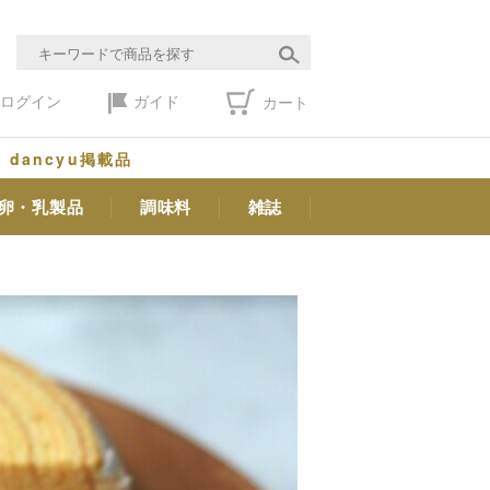
ログイン
ガイド
カート
dancyu掲載品
卵・乳製品
調味料
雑誌