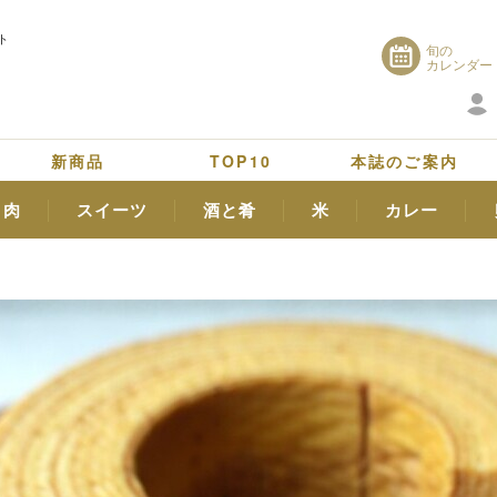
ト
旬の
カレンダー
新商品
TOP10
本誌のご案内
肉
スイーツ
酒と肴
米
カレー