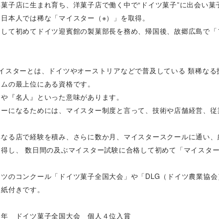
洋菓子店に生まれ育ち、洋菓子店で働く中で“ドイツ菓子”に出会い菓
し日本人では稀な「マイスター（※）」を取得。
として初めてドイツ迎賓館の製菓部長を務め、帰国後、故郷広島で「
マイスターとは、ドイツやオーストリアなどで普及している 類稀な
テムの最上位にある資格です。
』や『名人』といった意味があります。
ターになるためには、マイスター制度と言って、技術や店舗経営、従
。
異なる店で経験を積み、さらに数か月、マイスタースクールに通い、
習得し、 数日間の及ぶマイスター試験に合格して初めて「マイスタ
イツのコンクール「ドイツ菓子全国大会」や「DLG（ドイツ農業協
り紙付きです。
９年 ドイツ菓子全国大会 個人４位入賞