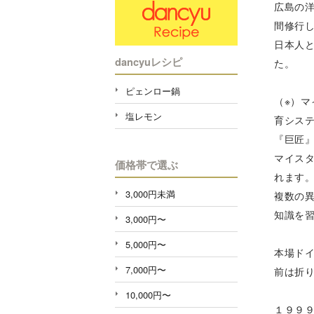
広島の
間修行
日本人
dancyuレシピ
た。
ピェンロー鍋
（※）
塩レモン
育シス
『巨匠
マイス
価格帯で選ぶ
れます
3,000円未満
複数の
知識を
3,000円〜
5,000円〜
本場ド
7,000円〜
前は折
10,000円〜
１９９