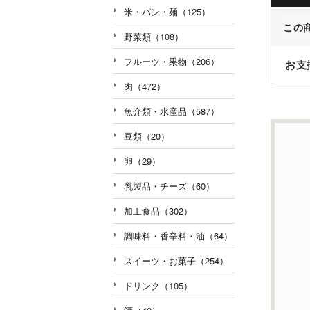
米・パン・麺（125）
この
野菜類（108）
フルーツ・果物（206）
お支
肉（472）
魚介類・水産品（587）
豆類（20）
卵（29）
乳製品・チーズ（60）
加工食品（302）
調味料・香辛料・油（64）
スイーツ・お菓子（254）
ドリンク（105）