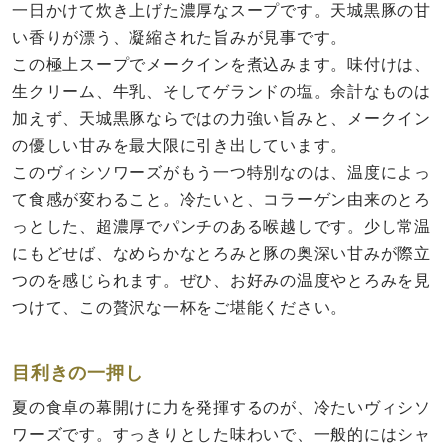
一日かけて炊き上げた濃厚なスープです。天城黒豚の甘
い香りが漂う、凝縮された旨みが見事です。
この極上スープでメークインを煮込みます。味付けは、
生クリーム、牛乳、そしてゲランドの塩。余計なものは
加えず、天城黒豚ならではの力強い旨みと、メークイン
の優しい甘みを最大限に引き出しています。
このヴィシソワーズがもう一つ特別なのは、温度によっ
て食感が変わること。冷たいと、コラーゲン由来のとろ
っとした、超濃厚でパンチのある喉越しです。少し常温
にもどせば、なめらかなとろみと豚の奥深い甘みが際立
つのを感じられます。ぜひ、お好みの温度やとろみを見
つけて、この贅沢な一杯をご堪能ください。
目利きの一押し
夏の食卓の幕開けに力を発揮するのが、冷たいヴィシソ
ワーズです。すっきりとした味わいで、一般的にはシャ