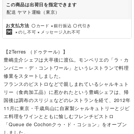
この商品は出荷日を指定できます
配送 ヤマト運輸（東京）
お支払方法
カード
銀行振込
代引き
〇
×
〇
のし不可
メッセージ入れ不可
×
×
【2Terres （ドゥテール）】
豊嶋圭介シェフは大卒後に渡仏。モンペリエの「ラ・カ
ンパニー・デ・コントワール」というレストランで料理
修業をスタートしました。
フランスのビストロなどで親しまれているシャルキュト
リー（食肉加工品）に惹かれたという豊嶋シェフは、帰
国後は調布のスリジェなどのレストランを経て、2012年
11月に東京・千歳烏山に自家製シャルキュトリーとジビ
エ料理をワインとともに愉しむフレンチビストロ
「Queue de Cochonクゥ・ド・コション」をオープン
しました。