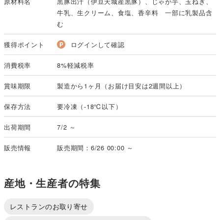
原材料名
黒豚出汁（伊豆天城産黒豚）、じゃが芋、玉ねぎ、
牛乳、生クリーム、食塩、香辛料 一部に乳製品含
む
獲得ポイント
ログインして確認
消費税率
8%軽減税率
賞味期限
製造から1ヶ月（お届け目安は2週間以上）
保存方法
要冷凍（-18℃以下）
出荷期間
7/2 ～
販売情報
販売期間：6/26 00:00 ～
産地・生産者の特集
レストランのお取り寄せ