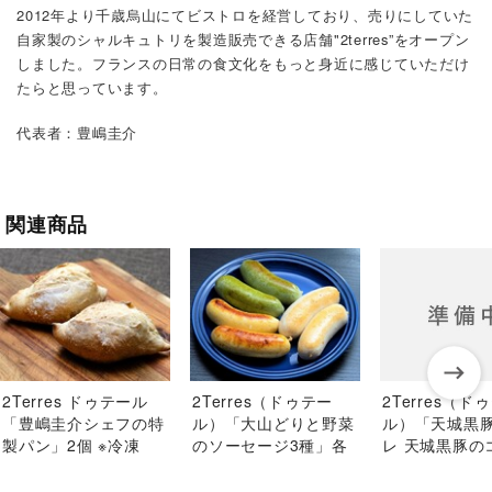
2012年より千歳烏山にてビストロを経営しており、売りにしていた
自家製のシャルキュトリを製造販売できる店舗"2terres”をオープン
しました。フランスの日常の食文化をもっと身近に感じていただけ
たらと思っています。
代表者：豊嶋圭介
関連商品
2Terres（ド
2Terres ドゥテール
2Terres（ドゥテー
ル）「天城黒
「豊嶋圭介シェフの特
ル）「大山どりと野菜
レ 天城黒豚の
製パン」2個 ※冷凍
のソーセージ3種」各
とソーセージ付
種3本 計9本 ※冷凍
人前 ※冷凍