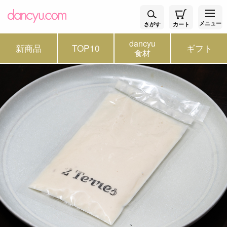
メニュー
さがす
カート
dancyu
新商品
TOP10
ギフト
食材