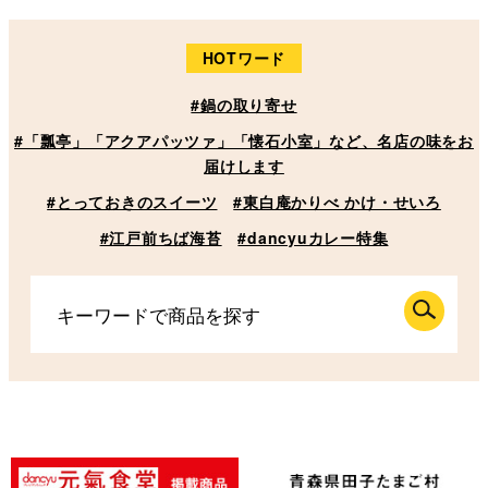
HOTワード
#鍋の取り寄せ
#「瓢亭」「アクアパッツァ」「懐石小室」など、名店の味をお
届けします
#とっておきのスイーツ
#東白庵かりべ かけ・せいろ
#江戸前ちば海苔
#dancyuカレー特集