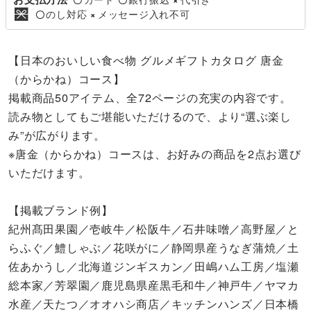
のし対応
メッセージ入れ不可
〇
×
【日本のおいしい食べ物 グルメギフトカタログ 唐金
（からかね）コース】
掲載商品50アイテム、全72ページの充実の内容です。
読み物としてもご堪能いただけるので、より“選ぶ楽し
み”が広がります。
※唐金（からかね）コースは、お好みの商品を2点お選び
いただけます。
【掲載ブランド例】
紀州髙田果園／壱岐牛／松阪牛／石井味噌／高野屋／と
らふぐ／鱧しゃぶ／花咲がに／静岡県産うなぎ蒲焼／土
佐あかうし／北海道ジンギスカン／田嶋ハム工房／塩瀬
総本家／芳翠園／鹿児島県産黒毛和牛／神戸牛／ヤマカ
水産／天たつ／オオハシ商店／キッチンハンズ／日本橋