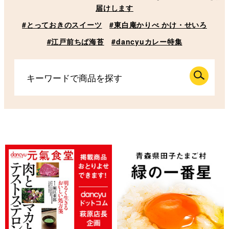
届けします
#とっておきのスイーツ
#東白庵かりべ かけ・せいろ
#江戸前ちば海苔
#dancyuカレー特集