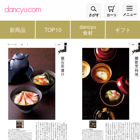
メニュー
さがす
カート
dancyu
新商品
TOP10
ギフト
食材