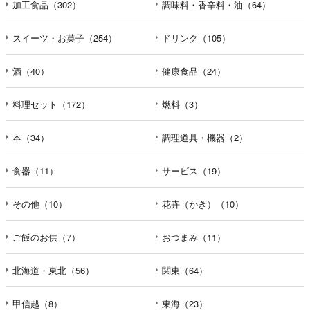
加工食品（302）
調味料・香辛料・油（64）
スイーツ・お菓子（254）
ドリンク（105）
酒（40）
健康食品（24）
料理セット（172）
燃料（3）
本（34）
調理道具・機器（2）
食器（11）
サービス（19）
その他（10）
花卉（かき）（10）
ご飯のお供（7）
おつまみ（11）
北海道・東北（56）
関東（64）
甲信越（8）
東海（23）