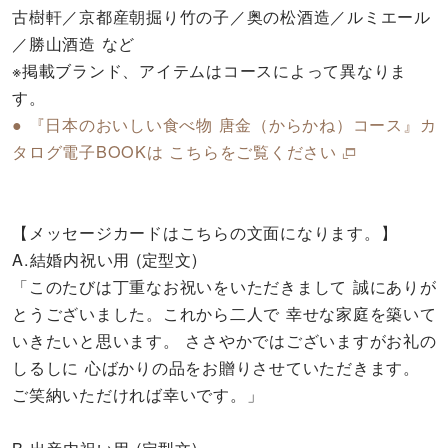
古樹軒／京都産朝掘り竹の子／奥の松酒造／ルミエール
／勝山酒造 など
※掲載ブランド、アイテムはコースによって異なりま
す。
● 『日本のおいしい食べ物 唐金（からかね）コース』カ
タログ電子BOOKは こちらをご覧ください
【メッセージカードはこちらの文面になります。】
A.結婚内祝い用 (定型文)
「このたびは丁重なお祝いをいただきまして 誠にありが
とうございました。これから二人で 幸せな家庭を築いて
いきたいと思います。 ささやかではございますがお礼の
しるしに 心ばかりの品をお贈りさせていただきます。
ご笑納いただければ幸いです。」
B.出産内祝い用 (定型文)