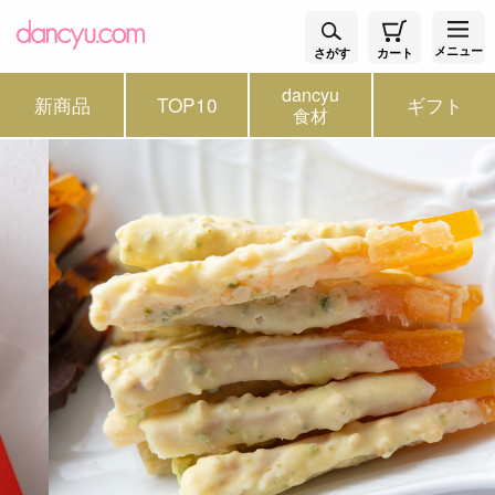
メニュー
さがす
カート
dancyu
新商品
TOP10
ギフト
食材