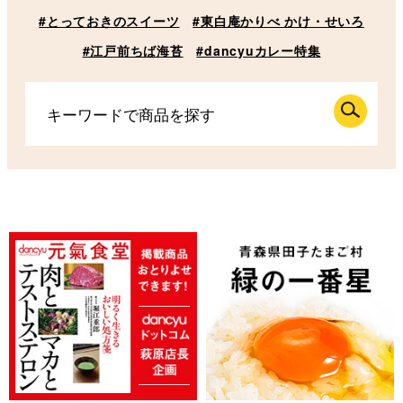
#とっておきのスイーツ
#東白庵かりべ かけ・せいろ
#江戸前ちば海苔
#dancyuカレー特集