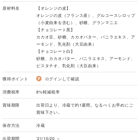
原材料名
【オレンジの皮】
オレンジの皮（フランス産）、グルコースシロップ
（小麦由来を含む）、砂糖、グランマニエ
【チョコレート黒】
カカオ豆、砂糖、カカオバター、バニラエキス、ア
ーモンド、乳化剤（大豆由来）
【チョコレート白】
砂糖、カカオバター、バニラエキス、アーモンド、
ピスタチオ、乳化剤（大豆由来）
獲得ポイント
ログインして確認
消費税率
8%軽減税率
賞味期限
出荷日より、冷蔵で約1週間。なるべくお早めにご
賞味下さい。
保存方法
冷蔵
出荷期間
'21/10/20 ～