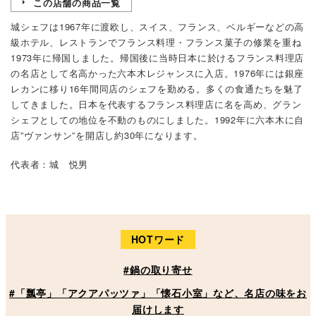
この店舗の商品一覧
城シェフは1967年に渡欧し、スイス、フランス、ベルギーなどの高
級ホテル、レストランでフランス料理・フランス菓子の修業を重ね
1973年に帰国しました。帰国後に当時日本に於けるフランス料理店
の名店として名高かった六本木レジャンスに入店。1976年には銀座
レカンに移り16年間同店のシェフを勤める。多くの食通たちを魅了
してきました。日本を代表するフランス料理店に名を高め、グラン
シェフとしての地位を不動のものにしました。1992年に六本木に自
店”ヴァンサン”を開店し約30年になります。
代表者：城 悦男
HOTワード
#鍋の取り寄せ
#「瓢亭」「アクアパッツァ」「懐石小室」など、名店の味をお
届けします