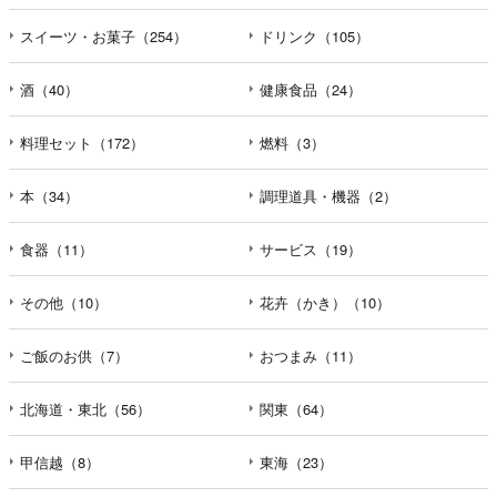
えなかった場合に本人に生じる結果
個人情報の提供は任意と致しますが、当社が依頼する情報
スイーツ・お菓子（254）
ドリンク（105）
の提供がない場合、内容が正確でない場合はサービスの提
供やご対応等に支障をきたす可能性がございますのでご了
酒（40）
健康食品（24）
承下さい。
料理セット（172）
燃料（3）
h）弊社は、弊社のウェブサイトへのアクセス状況につい
て、アクセスログ、Cookie（クッキー）等を用いて管理し
本（34）
調理道具・機器（2）
ています。これらには、お客様のお名前、ご住所、電話番
号、電子メールアドレスなど、お客様を特定する個人情報
食器（11）
サービス（19）
は一切含まれておりません。
その他（10）
花卉（かき）（10）
個人情報に関する問合わせ窓口
個人情報保護管理者：オペレーション部シニアマネージャ
ー
ご飯のお供（7）
おつまみ（11）
〒106-0044 東京都港区東麻布一丁目２７番１号 東麻布食
文化ビル４階
北海道・東北（56）
関東（64）
ＴＥＬ：050-5213-7688
ＦＡＸ：047-401-6847
甲信越（8）
東海（23）