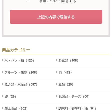
事項について同意する
します。
d）個人情報を第三者に提供することが予定される場合の事
上記の内容で送信する
項
本人の同意がある場合または法令に基づく場合を除き、取
得した個人情報を第三者に提供することはありません。
e）個人情報の取扱いの委託を行うことが予定される場合
個人情報について当社が個人情報保護管理体制について一
商品カテゴリー
定の水準に達していると認めた委託者に業務委託の目的で
委託することがあります。
米・パン・麺（125）
野菜類（108）
f）開示対象個人情報の開示等および問合せ窓口について
フルーツ・果物（208）
肉（472）
ご本人からの求めにより、当社が保有する開示対象個人情
報の利用目的の通知・開示・内容の訂正・追加または削
魚介類・水産品（587）
豆類（20）
除・利用の停止・消去および第三者への提供の停止（「開
示等」といいます。）に応じます。開示等のお問合せは下
記の連絡先までお願い致します。
卵（29）
乳製品・チーズ（60）
g）本人が個人情報を与えることの任意性及び当該情報を与
加工食品（302）
調味料・香辛料・油（64）