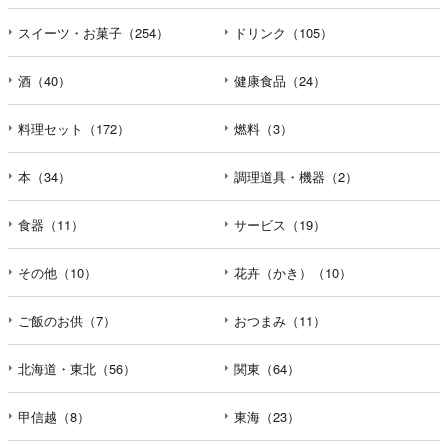
えなかった場合に本人に生じる結果
個人情報の提供は任意と致しますが、当社が依頼する情報
スイーツ・お菓子（254）
ドリンク（105）
の提供がない場合、内容が正確でない場合はサービスの提
供やご対応等に支障をきたす可能性がございますのでご了
酒（40）
健康食品（24）
承下さい。
料理セット（172）
燃料（3）
h）弊社は、弊社のウェブサイトへのアクセス状況につい
て、アクセスログ、Cookie（クッキー）等を用いて管理し
本（34）
調理道具・機器（2）
ています。これらには、お客様のお名前、ご住所、電話番
号、電子メールアドレスなど、お客様を特定する個人情報
食器（11）
サービス（19）
は一切含まれておりません。
その他（10）
花卉（かき）（10）
個人情報に関する問合わせ窓口
個人情報保護管理者：オペレーション部シニアマネージャ
ー
ご飯のお供（7）
おつまみ（11）
〒106-0044 東京都港区東麻布一丁目２７番１号 東麻布食
文化ビル４階
北海道・東北（56）
関東（64）
ＴＥＬ：050-5213-7688
ＦＡＸ：047-401-6847
甲信越（8）
東海（23）