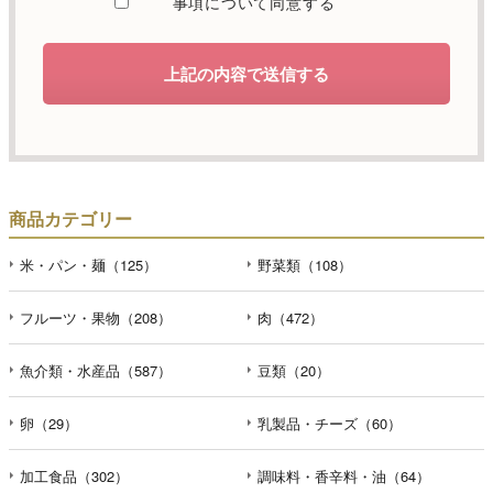
事項について同意する
します。
d）個人情報を第三者に提供することが予定される場合の事
上記の内容で送信する
項
本人の同意がある場合または法令に基づく場合を除き、取
得した個人情報を第三者に提供することはありません。
e）個人情報の取扱いの委託を行うことが予定される場合
個人情報について当社が個人情報保護管理体制について一
商品カテゴリー
定の水準に達していると認めた委託者に業務委託の目的で
委託することがあります。
米・パン・麺（125）
野菜類（108）
f）開示対象個人情報の開示等および問合せ窓口について
フルーツ・果物（208）
肉（472）
ご本人からの求めにより、当社が保有する開示対象個人情
報の利用目的の通知・開示・内容の訂正・追加または削
魚介類・水産品（587）
豆類（20）
除・利用の停止・消去および第三者への提供の停止（「開
示等」といいます。）に応じます。開示等のお問合せは下
記の連絡先までお願い致します。
卵（29）
乳製品・チーズ（60）
g）本人が個人情報を与えることの任意性及び当該情報を与
加工食品（302）
調味料・香辛料・油（64）