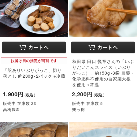
お届け日の指定が可能です
秋田県 田口 悦章さんの「いぶ
りだいこんスライス（いぶり
「訳ありいぶりがっこ」切り
がっこ）」約150g×3袋 農薬・
落とし 約230g×2パック ※冷蔵
化学肥料不使用の自家製大根
を使用 ※常温
1,900円
2,200円
（税込）
（税込）
販売中 在庫数 23
販売中 在庫数 5
高橋農園
樂っ樹