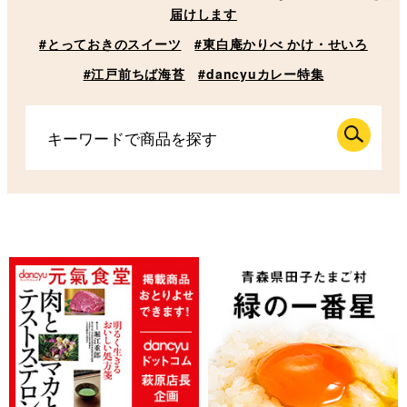
届けします
#とっておきのスイーツ
#東白庵かりべ かけ・せいろ
#江戸前ちば海苔
#dancyuカレー特集