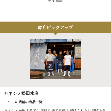
全
6
商品
銘店ピックアップ
カネシメ松田水産
この店舗の商品一覧
カネシメ松田水産では虎杖浜沖で早朝水揚げされた助宗鱈を自