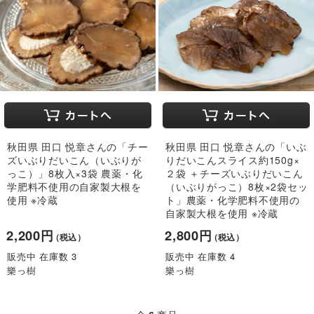
秋田県 田口 悦章さんの「チー
秋田県 田口 悦章さんの「いぶ
ズいぶりだいこん（いぶりが
りだいこんスライス約150g×
っこ）」8枚入×3袋 農薬・化
２袋 ＋チーズいぶりだいこん
学肥料不使用の自家製大根を
（いぶりがっこ）8枚×2袋セッ
使用 ※冷蔵
ト」農薬・化学肥料不使用の
自家製大根を使用 ※冷蔵
2,200円
2,800円
（税込）
（税込）
販売中 在庫数 3
販売中 在庫数 4
樂っ樹
樂っ樹