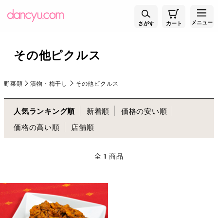
メニュー
さがす
カート
その他ピクルス
野菜類
漬物・梅干し
その他ピクルス
人気ランキング順
新着順
価格の安い順
価格の高い順
店舗順
全
1
商品