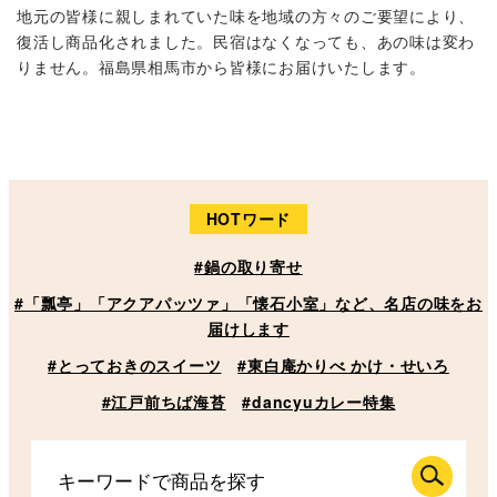
地元の皆様に親しまれていた味を地域の方々のご要望により、
復活し商品化されました。民宿はなくなっても、あの味は変わ
りません。福島県相馬市から皆様にお届けいたします。
HOTワード
#鍋の取り寄せ
#「瓢亭」「アクアパッツァ」「懐石小室」など、名店の味をお
届けします
#とっておきのスイーツ
#東白庵かりべ かけ・せいろ
#江戸前ちば海苔
#dancyuカレー特集