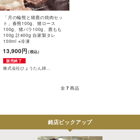
「月の輪熊と猪鹿の焼肉セッ
ト」春熊100g、猪ロース
100g、猪バラ100g、鹿もも
100g 計400g 自家製タレ
100ml ※冷凍
13,900円
（税込）
販売終了
株式会社ひょうたん姉...
全
7
商品
銘店ピックアップ