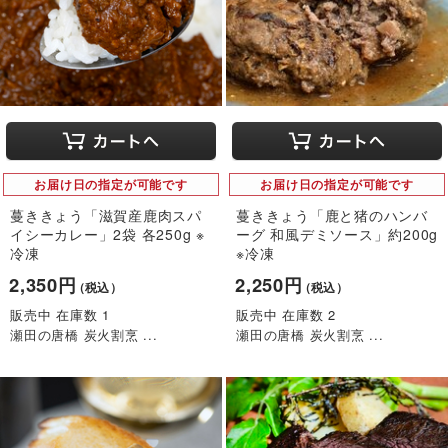
お届け日の指定が可能です
お届け日の指定が可能です
蔓ききょう「滋賀産鹿肉スパ
蔓ききょう「鹿と猪のハンバ
イシーカレー」2袋 各250g ※
ーグ 和風デミソース」約200g
冷凍
※冷凍
2,350円
2,250円
（税込）
（税込）
販売中 在庫数 1
販売中 在庫数 2
瀬田の唐橋 炭火割烹 ...
瀬田の唐橋 炭火割烹 ...