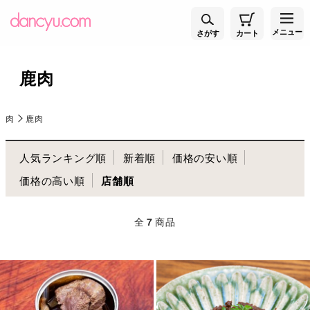
メニュー
さがす
カート
鹿肉
肉
鹿肉
人気ランキング順
新着順
価格の安い順
価格の高い順
店舗順
全
7
商品