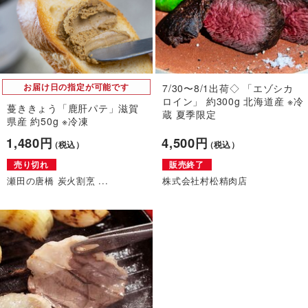
お届け日の指定が可能です
7/30〜8/1出荷◇ 「エゾシカ
ロイン」 約300g 北海道産 ※冷
蔓ききょう「鹿肝パテ」滋賀
蔵 夏季限定
県産 約50g ※冷凍
1,480円
4,500円
（税込）
（税込）
売り切れ
販売終了
瀬田の唐橋 炭火割烹 ...
株式会社村松精肉店