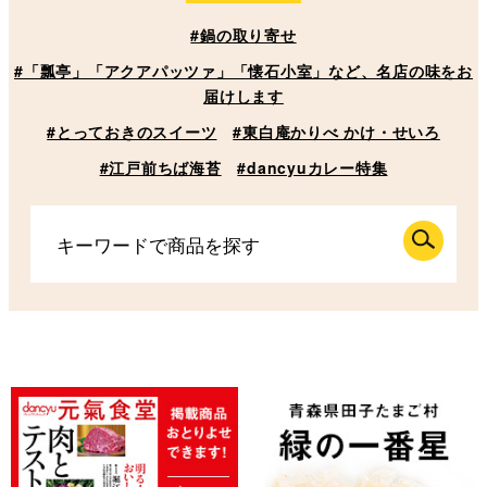
#鍋の取り寄せ
#「瓢亭」「アクアパッツァ」「懐石小室」など、名店の味をお
届けします
#とっておきのスイーツ
#東白庵かりべ かけ・せいろ
#江戸前ちば海苔
#dancyuカレー特集