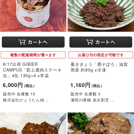
複数の配達期間が選べます
お届け日の指定が可能です
8/17出荷 GIBIER
蔓ききょう「鹿そぼろ」滋賀
CAMPUS「郡上鹿肉ステーキ
県産 約80g ※冷凍
缶」4缶 130g×4 ※常温
6,000円
1,160円
（税込）
（税込）
販売中 在庫数 10
販売中 在庫数 3
株式会社ひょうたん姉...
瀬田の唐橋 炭火割烹 ...