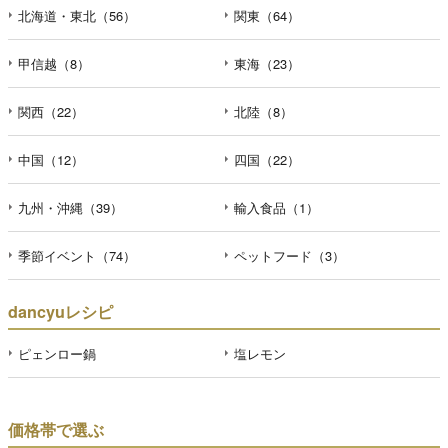
北海道・東北（56）
関東（64）
甲信越（8）
東海（23）
関西（22）
北陸（8）
中国（12）
四国（22）
九州・沖縄（39）
輸入食品（1）
季節イベント（74）
ペットフード（3）
dancyuレシピ
ピェンロー鍋
塩レモン
価格帯で選ぶ