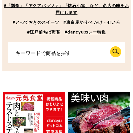
#「瓢亭」「アクアパッツァ」「懐石小室」など、名店の味をお
届けします
#とっておきのスイーツ
#東白庵かりべ かけ・せいろ
#江戸前ちば海苔
#dancyuカレー特集