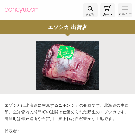
メニュー
さがす
カート
エゾシカ 出荷店
エゾシカは北海道に生息するニホンシカの亜種です。北海道の中西
部、空知管内の浦臼町の近隣で仕留められた野生のエゾシカです。
浦臼町は樺戸連山や石狩川に挟まれた自然豊かな土地です。
代表者：-