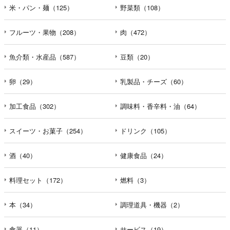
米・パン・麺（125）
野菜類（108）
フルーツ・果物（208）
肉（472）
魚介類・水産品（587）
豆類（20）
卵（29）
乳製品・チーズ（60）
加工食品（302）
調味料・香辛料・油（64）
スイーツ・お菓子（254）
ドリンク（105）
酒（40）
健康食品（24）
料理セット（172）
燃料（3）
本（34）
調理道具・機器（2）
食器（11）
サービス（19）