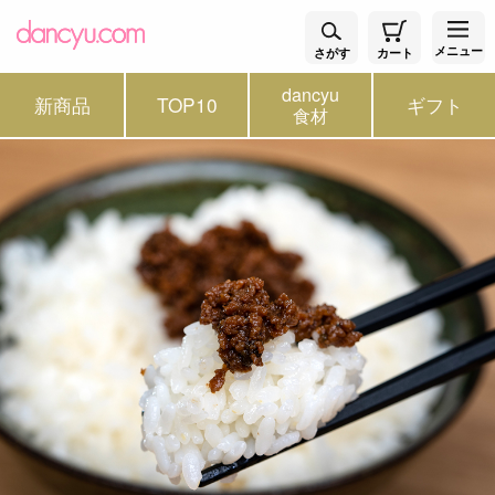
メニュー
さがす
カート
dancyu
新商品
TOP10
ギフト
食材