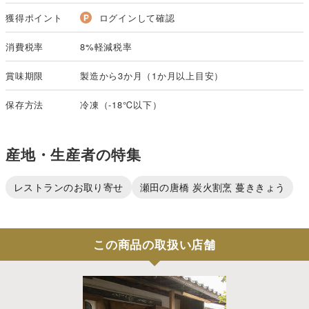
獲得ポイント
ログインして確認
消費税率
8%軽減税率
賞味期限
製造から3か月（1か月以上目安）
保存方法
冷凍（-18℃以下）
産地・生産者の特集
レストランのお取り寄せ
瀬田の唐橋 炭火割烹 蔓ききょう
この商品の取扱い店舗