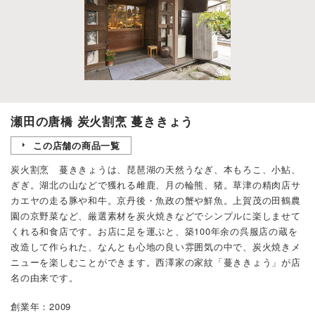
瀬田の唐橋 炭火割烹 蔓ききょう
この店舗の商品一覧
炭火割烹 蔓ききょうは、琵琶湖の天然うなぎ、本もろこ、小鮎、
ぎぎ。湖北の山などで獲れる雌鹿、月の輪熊、猪。草津の精肉店サ
カエヤの走る豚や和牛。京丹後・魚政の蟹や鮮魚。上賀茂の田鶴農
園の京野菜など、厳選素材を炭火焼きなどでシンプルに楽しませて
くれる和食店です。お店に足を運ぶと、築100年余の呉服店の蔵を
改造して作られた、なんとも心地の良い雰囲気の中で、炭火焼きメ
ニューを楽しむことができます。西澤家の家紋「蔓ききょう」が店
名の由来です。
創業年：2009