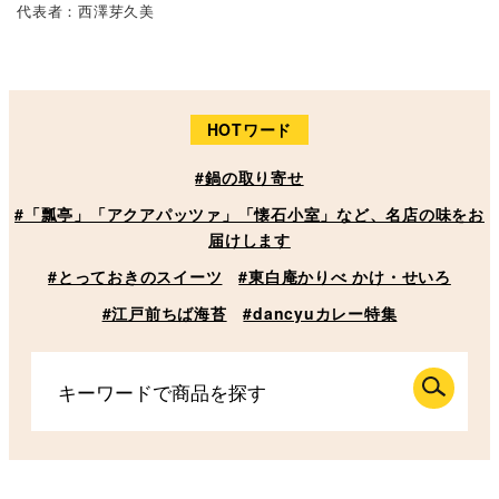
代表者：西澤芽久美
HOTワード
#鍋の取り寄せ
#「瓢亭」「アクアパッツァ」「懐石小室」など、名店の味をお
届けします
#とっておきのスイーツ
#東白庵かりべ かけ・せいろ
#江戸前ちば海苔
#dancyuカレー特集