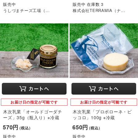
販売中
販売中 在庫数 3
うしづまチーズ工場（...
株式会社TERRAMIA（ナ...
お届け日の指定が可能です
お届け日の指定が可能です
木次乳業「オールドゴーダチ
木次乳業「プロボローネ・ピ
ーズ」35g（瓶入り）※冷蔵
ッコロ」100g ※冷蔵
570円
650円
（税込）
（税込）
販売中
販売中