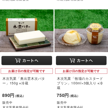
お届け日の指定が可能です
お届け日の指定が可能です
木次乳業「奥出雲木次バタ
木次乳業「牧場のカスタード
ー」150g ※冷蔵
プリン」100ml×3個入り ※冷
蔵
890円
750円
（税込）
（税込）
販売中
販売中
木次乳業有限会社
木次乳業有限会社