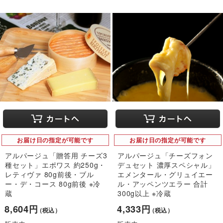
お届け日の指定が可能です
お届け日の指定が可能です
アルパージュ「贈答用 チーズ3
アルパージュ「チーズフォン
種セット」エポワス 約250g・
デュセット 濃厚スペシャル」
レティヴァ 80g前後・ブル
エメンタール・グリュイエー
ー・デ・コース 80g前後 ※冷
ル・アッペンツエラー 合計
蔵
300g以上 ※冷蔵
8,604円
4,333円
（税込）
（税込）