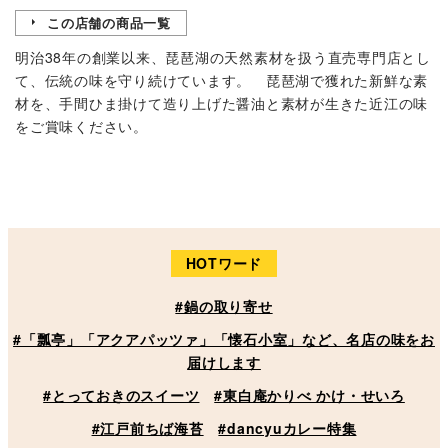
この店舗の商品一覧
明治38年の創業以来、琵琶湖の天然素材を扱う直売専門店とし
て、伝統の味を守り続けています。 琵琶湖で獲れた新鮮な素
材を、手間ひま掛けて造り上げた醤油と素材が生きた近江の味
をご賞味ください。
HOTワード
#鍋の取り寄せ
#「瓢亭」「アクアパッツァ」「懐石小室」など、名店の味をお
届けします
#とっておきのスイーツ
#東白庵かりべ かけ・せいろ
#江戸前ちば海苔
#dancyuカレー特集