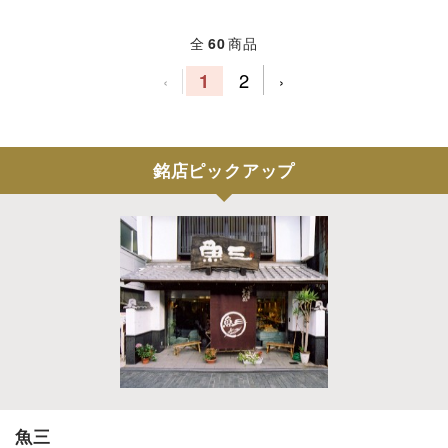
全
60
商品
1
2
‹
›
銘店ピックアップ
魚三