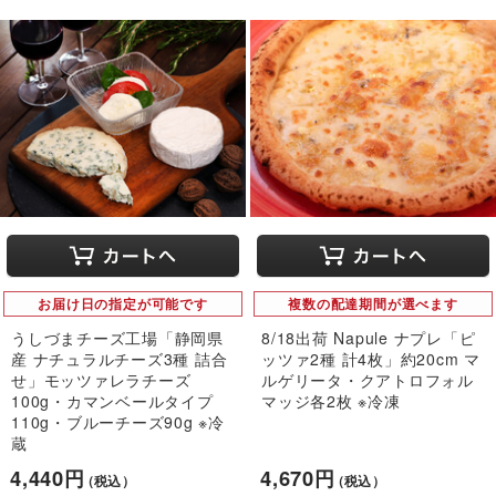
お届け日の指定が可能です
複数の配達期間が選べます
うしづまチーズ工場「静岡県
8/18出荷 Napule ナプレ「ピ
産 ナチュラルチーズ3種 詰合
ッツァ2種 計4枚」約20cm マ
せ」モッツァレラチーズ
ルゲリータ・クアトロフォル
100g・カマンベールタイプ
マッジ各2枚 ※冷凍
110g・ブルーチーズ90g ※冷
蔵
4,440円
4,670円
（税込）
（税込）