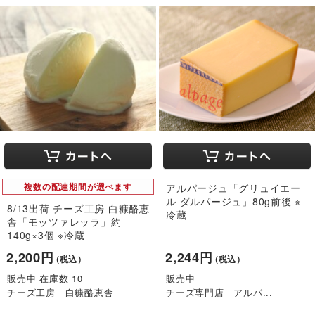
複数の配達期間が選べます
アルパージュ「グリュイエー
ル ダルパージュ」80g前後 ※
8/13出荷 チーズ工房 白糠酪恵
冷蔵
舎「モッツァレッラ」約
140g×3個 ※冷蔵
2,200円
2,244円
（税込）
（税込）
販売中 在庫数 10
販売中
チーズ工房 白糠酪恵舎
チーズ専門店 アルパ...