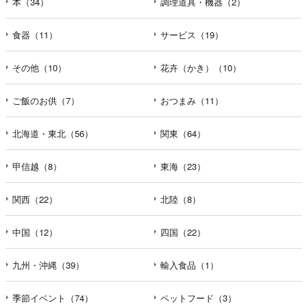
本（34）
調理道具・機器（2）
食器（11）
サービス（19）
その他（10）
花卉（かき）（10）
ご飯のお供（7）
おつまみ（11）
北海道・東北（56）
関東（64）
甲信越（8）
東海（23）
関西（22）
北陸（8）
中国（12）
四国（22）
九州・沖縄（39）
輸入食品（1）
季節イベント（74）
ペットフード（3）