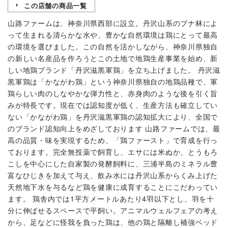
この店舗の商品一覧
山路ファームは、神奈川県西部に設立。丹沢山系のブナ林によ
って生まれる清らかな水や、豊かな自然環境は鶏にとって最高
の環境を選びました。この自然を活かしながら、神奈川県独自
の新しい名産品を作ろうとこの土地で地鶏生産事業を始め、新
しい地鶏ブランド「丹沢滋黒軍鶏」を立ち上げました。 丹沢滋
黒軍鶏は「かながわ鶏」という神奈川県独自の地鶏品種で、軍
鶏らしい肉のしなやかな弾力性と、赤身肉のような後を引く旨
みが特長です。現在では認知度が低く、生産方法も確立してい
ない「かながわ鶏」を丹沢滋黒軍鶏の認知拡大により、全国で
のブランド認知向上をめざしております 山路ファームでは、最
高の品質・味を実現するため、「鶏ファースト」で育成を行っ
ております。完全無投薬で飼育し、エサには米ぬか、とうもろ
こしを中心にした自家製の発酵飼料に、三浦半島のミネラル豊
富なひじきを加えて与え、飲み水には丹沢山系からくみ上げた
天然地下水を与るなど鶏を健康に成育することにこだわってい
ます。 鶏舎内では1平方メートルあたり4羽以下とし、羽を十
分に伸ばせるスペースで平飼い。アニマルウェルフェアの考え
から、足などに怪我を負った鶏は、他の鶏と隔離し補強ベッド