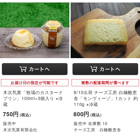
お届け日の指定が可能です
複数の配達期間が選べます
木次乳業「牧場のカスタード
8/13出荷 チーズ工房 白糠酪恵
プリン」100ml×3個入り ※冷
舎「モンヴィーゾ」1カット 約
蔵
110g ※冷蔵
750円
800円
（税込）
（税込）
販売中
販売中 在庫数 10
木次乳業有限会社
チーズ工房 白糠酪恵舎