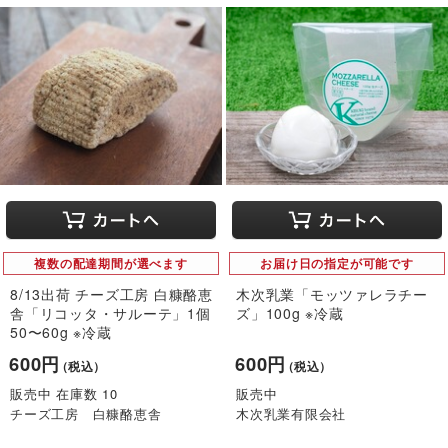
複数の配達期間が選べます
お届け日の指定が可能です
8/13出荷 チーズ工房 白糠酪恵
木次乳業「モッツァレラチー
舎「リコッタ・サルーテ」1個
ズ」100g ※冷蔵
50〜60g ※冷蔵
600円
600円
（税込）
（税込）
販売中 在庫数 10
販売中
チーズ工房 白糠酪恵舎
木次乳業有限会社