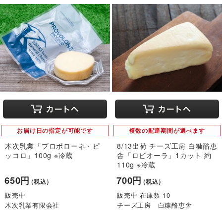
お届け日の指定が可能です
複数の配達期間が選べます
木次乳業「プロボローネ・ピ
8/13出荷 チーズ工房 白糠酪恵
ッコロ」100g ※冷蔵
舎「ロビオーラ」1カット 約
110g ※冷蔵
650円
700円
（税込）
（税込）
販売中
販売中 在庫数 10
木次乳業有限会社
チーズ工房 白糠酪恵舎