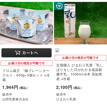
お届け日の指定が可能です
お届け日の指定が可能です
定期購入 ひまわり乳業「乳し
ぼりをした日がわかる低温殺
フロム蔵王 「極プレーンヨー
菌牛乳」1000ml×6本 高知県
グルト」600g×3個セット ※冷
産 ※冷蔵
蔵
1,944円
2,100円
（税込）
（税込）
販売中
販売中
山田乳業株式会社
ひまわり乳業