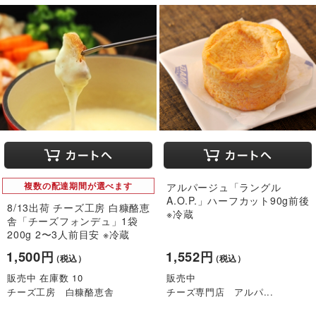
複数の配達期間が選べます
アルパージュ「ラングル
A.O.P.」ハーフカット90g前後
8/13出荷 チーズ工房 白糠酪恵
※冷蔵
舎「チーズフォンデュ」1袋
200g 2〜3人前目安 ※冷蔵
1,500円
1,552円
（税込）
（税込）
販売中 在庫数 10
販売中
チーズ工房 白糠酪恵舎
チーズ専門店 アルパ...