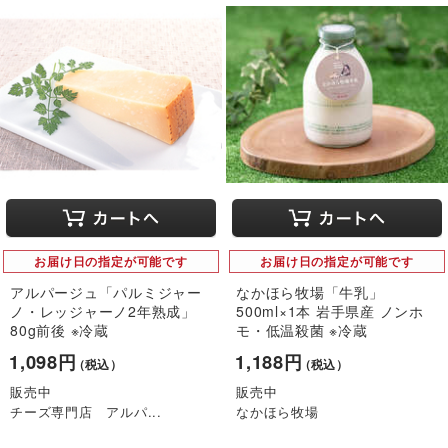
お届け日の指定が可能です
お届け日の指定が可能です
アルパージュ「パルミジャー
なかほら牧場「牛乳」
ノ・レッジャーノ2年熟成」
500ml×1本 岩手県産 ノンホ
80g前後 ※冷蔵
モ・低温殺菌 ※冷蔵
1,098円
1,188円
（税込）
（税込）
販売中
販売中
チーズ専門店 アルパ...
なかほら牧場