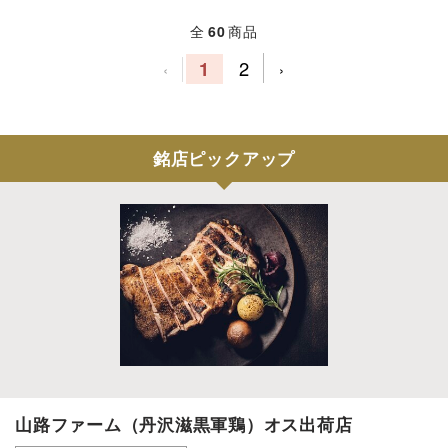
全
60
商品
1
2
‹
›
銘店ピックアップ
山路ファーム（丹沢滋黒軍鶏）オス出荷店