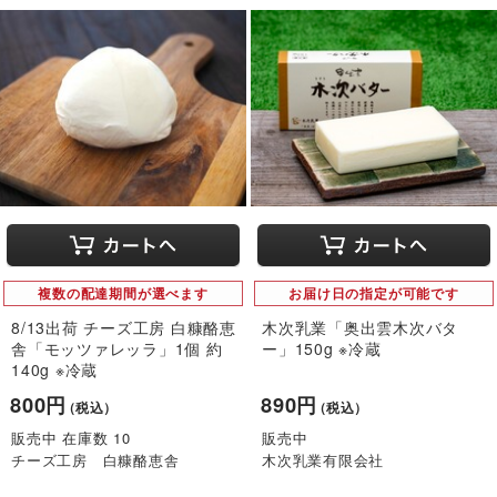
複数の配達期間が選べます
お届け日の指定が可能です
8/13出荷 チーズ工房 白糠酪恵
木次乳業「奥出雲木次バタ
舎「モッツァレッラ」1個 約
ー」150g ※冷蔵
140g ※冷蔵
800円
890円
（税込）
（税込）
販売中 在庫数 10
販売中
チーズ工房 白糠酪恵舎
木次乳業有限会社