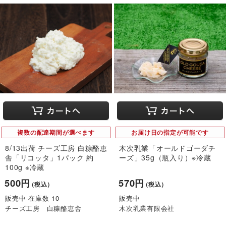
複数の配達期間が選べます
お届け日の指定が可能です
8/13出荷 チーズ工房 白糠酪恵
木次乳業「オールドゴーダチ
舎「リコッタ」1パック 約
ーズ」35g（瓶入り）※冷蔵
100g ※冷蔵
500円
570円
（税込）
（税込）
販売中 在庫数 10
販売中
チーズ工房 白糠酪恵舎
木次乳業有限会社