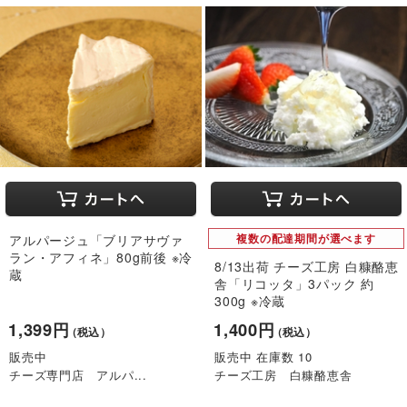
アルパージュ「ブリアサヴァ
複数の配達期間が選べます
ラン・アフィネ」80g前後 ※冷
8/13出荷 チーズ工房 白糠酪恵
蔵
舎「リコッタ」3パック 約
300g ※冷蔵
1,399円
1,400円
（税込）
（税込）
販売中
販売中 在庫数 10
チーズ専門店 アルパ...
チーズ工房 白糠酪恵舎