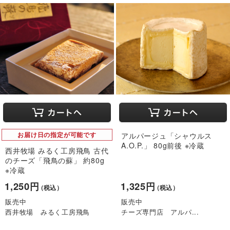
お届け日の指定が可能です
アルパージュ「シャウルス
A.O.P.」 80g前後 ※冷蔵
西井牧場 みるく工房飛鳥 古代
のチーズ「飛鳥の蘇」 約80g
※冷蔵
1,250円
1,325円
（税込）
（税込）
販売中
販売中
西井牧場 みるく工房飛鳥
チーズ専門店 アルパ...