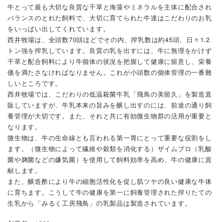
牛とって最も大切な良質な干草と海藻やミネラルを主体に配合され
バランスのとれた飼料で、大切に育てられた牛達はこだわりのお乳
をいっぱい出してくれています。
西井牧場は、全頭数70頭ほどでその内、搾乳数は約45頭、日々1.2
トン強を搾乳しています。良質の乳を出すには、牛に無理をかけず
干草と配合飼料により牛個体の状況を把握して健康に留意し、栄養
価を満たさなければなりません。これが小頭数の個体管理の一番難
しいところです。
西井牧場では、こだわりの低温殺菌牛乳「飛鳥の美留久」を製造直
販していますが、牛乳本来の旨みを醸し出すのには、前途の通り飼
養管理が大切です。また、それと共に有効微生物群の活用が重要と
なります。
微生物は、牛の生命線とも言われる第一胃にとって重要な役割をし
ます。（微生物によって繊維や穀類を消化する）ザイムプロ（乳酸
菌や麹菌などの嫌気菌）を使用して飼料効率を高め、牛の健康に貢
献します。
また、醸造酢により牛の細胞活性化を促し肌ツヤの良い健康な牛体
に育ちます。こうして牛の健康を第一に飼養管理された搾りたての
生乳から「みるく工房飛鳥」の乳製品は製造されています。