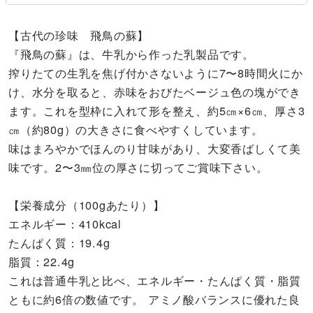
【古代の珍味 飛鳥の蘇】
『飛鳥の蘇』は、牛乳から作った乳製品です。
搾りたての生乳を焦げ付かさないように7〜8時間火にか
け、水分を取ると、赤味をおびたベージュ色の塊ができ
ます。これを型枠に入れて形を整え、約5㎝×6㎝、厚さ3
㎝（約80g）の大きさに食べやすくしています。
味はまろやかでほんのり甘味があり、大変香ばしくて美
味です。2〜3㎜位の厚さに切ってご賞味下さい。
【栄養成分（100gあたり）】
エネルギー：410kcal
たんぱく質：19.4g
脂質：22.4g
これは普通牛乳と比べ、エネルギー・たんぱく質・脂質
ともに約6倍の数値です。 アミノ酸バランスに優れた良