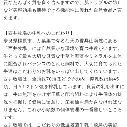
質なたんぱく質を多く含みますので、肌トラブルの防止
など美容効果も期待できる機能性に優れた自然食品と言
えます。
【西井牧場の牛乳へのこだわり】
奈良県橿原市、万葉集で有名な天の香具山南麓にある
「西井牧場」には自然豊かな環境で育つ牛達がいます。
牛とって最も大切な良質な干草と海藻やミネラルを主体
に配合されバランスのとれた飼料で、大切に育てられた
牛達はこだわりのお乳をいっぱい出してくれています。
西井牧場は、全頭数70頭ほどでその内、搾乳数は約45
頭、日々1.2トン強を搾乳しています。良質の乳を出すに
は、牛に無理をかけず干草と配合飼料により牛個体の状
況を把握して健康に留意し、栄養価を満たさなければな
りません。これが小頭数の個体管理の一番難しいところ
です。
西井牧場では、こだわりの低温殺菌牛乳「飛鳥の美留