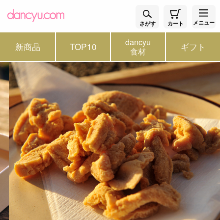
メニュー
さがす
カート
dancyu
新商品
TOP10
ギフト
食材