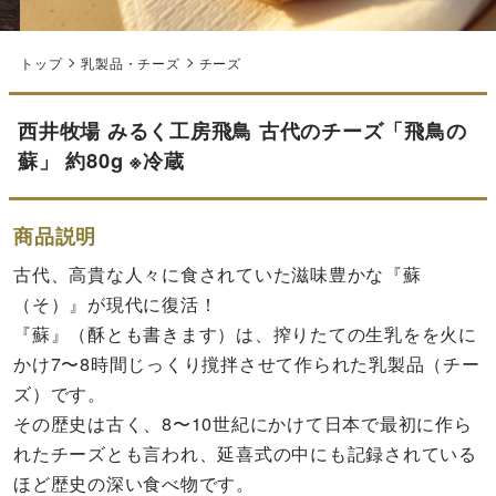
トップ
乳製品・チーズ
チーズ
西井牧場 みるく工房飛鳥 古代のチーズ「飛鳥の
蘇」 約80g ※冷蔵
商品説明
古代、高貴な人々に食されていた滋味豊かな『蘇
（そ）』が現代に復活！
『蘇』（酥とも書きます）は、搾りたての生乳をを火に
かけ7〜8時間じっくり撹拌させて作られた乳製品（チー
ズ）です。
その歴史は古く、8〜10世紀にかけて日本で最初に作ら
れたチーズとも言われ、延喜式の中にも記録されている
ほど歴史の深い食べ物です。