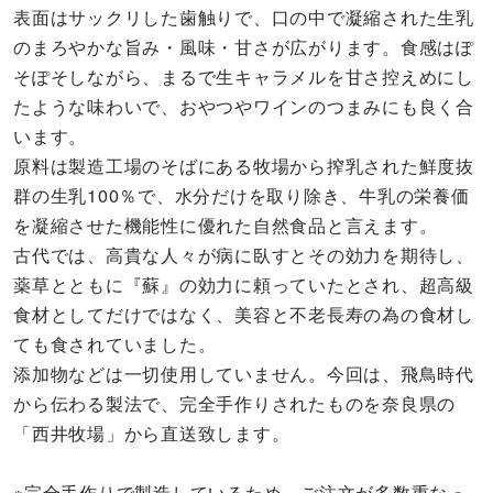
表面はサックリした歯触りで、口の中で凝縮された生乳
のまろやかな旨み・風味・甘さが広がります。食感はぽ
そぽそしながら、まるで生キャラメルを甘さ控えめにし
たような味わいで、おやつやワインのつまみにも良く合
います。
原料は製造工場のそばにある牧場から搾乳された鮮度抜
群の生乳100％で、水分だけを取り除き、牛乳の栄養価
を凝縮させた機能性に優れた自然食品と言えます。
古代では、高貴な人々が病に臥すとその効力を期待し、
薬草とともに『蘇』の効力に頼っていたとされ、超高級
食材としてだけではなく、美容と不老長寿の為の食材し
ても食されていました。
添加物などは一切使用していません。今回は、飛鳥時代
から伝わる製法で、完全手作りされたものを奈良県の
「西井牧場」から直送致します。
※完全手作りで製造しているため、ご注文が多数重なっ