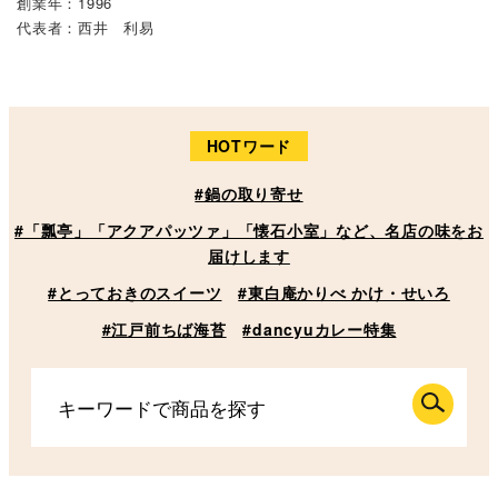
創業年：1996
代表者：西井 利易
HOTワード
#鍋の取り寄せ
#「瓢亭」「アクアパッツァ」「懐石小室」など、名店の味をお
届けします
#とっておきのスイーツ
#東白庵かりべ かけ・せいろ
#江戸前ちば海苔
#dancyuカレー特集