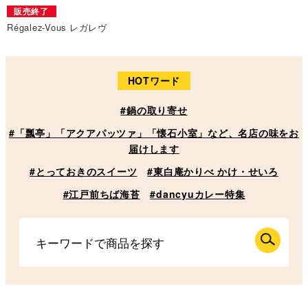
販売終了
Régalez-Vous レガレヴ
HOTワード
#鍋の取り寄せ
#「瓢亭」「アクアパッツァ」「懐石小室」など、名店の味をお
届けします
#とっておきのスイーツ
#東白庵かりべ かけ・せいろ
#江戸前ちば海苔
#dancyuカレー特集