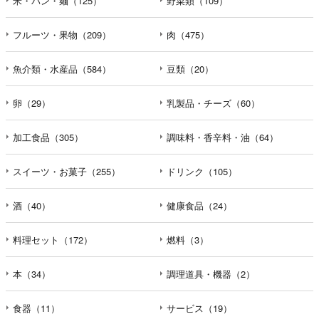
米・パン・麺（125）
野菜類（109）
フルーツ・果物（209）
肉（475）
魚介類・水産品（584）
豆類（20）
卵（29）
乳製品・チーズ（60）
加工食品（305）
調味料・香辛料・油（64）
スイーツ・お菓子（255）
ドリンク（105）
酒（40）
健康食品（24）
料理セット（172）
燃料（3）
本（34）
調理道具・機器（2）
食器（11）
サービス（19）