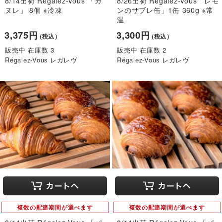
8/14出荷 Régalez-Vous 「カ
8/26出荷 Régalez-Vous「レモ
ヌレ」 8個 ※冷凍
ンのサブレ缶」1缶 360g ※常
温
3,375円
3,300円
（税込）
（税込）
販売中 在庫数 3
販売中 在庫数 2
Régalez-Vous レガレヴ
Régalez-Vous レガレヴ
複数の配達期間が選べます
複数の配達期間が選べます