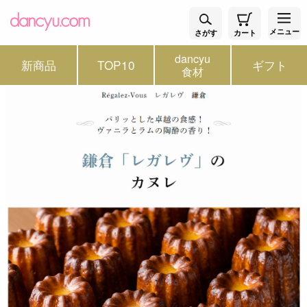
メニュー
さがす
カート
dancyu
新商品
TOP10
ギフト
食材