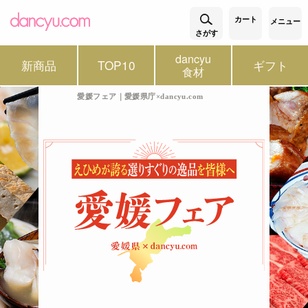
カート
メニュー
さがす
dancyu
新商品
TOP10
ギフト
食材
愛媛フェア｜愛媛県庁×dancyu.com