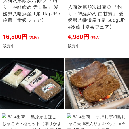
り・神経締め 赤甘鯛」 愛
入荷次第順次出荷◇ 「釣
媛県八幡浜産 1尾 1kgUP ※
り・神経締め 白甘鯛」 愛
冷蔵【愛媛フェア】
媛県八幡浜産 1尾 500gUP
※冷蔵【愛媛フェア】
16,500円
4,980円
（税込）
（税込）
販売中
販売中