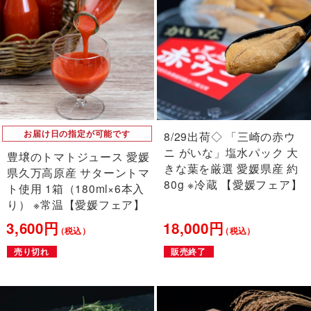
お届け日の指定が可能です
8/29出荷◇ 「三崎の赤ウ
ニ がいな」塩水パック 大
豊壌のトマトジュース 愛媛
きな葉を厳選 愛媛県産 約
県久万高原産 サターントマ
80g ※冷蔵 【愛媛フェア】
ト使用 1箱（180ml×6本入
り） ※常温【愛媛フェア】
3,600円
18,000円
（税込）
（税込）
売り切れ
販売終了