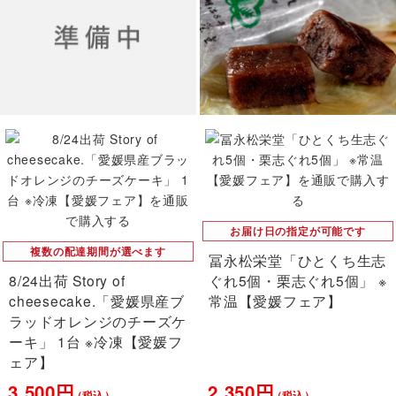
お届け日の指定が可能です
複数の配達期間が選べます
冨永松栄堂「ひとくち生志
8/24出荷 Story of
ぐれ5個・栗志ぐれ5個」 ※
cheesecake.「愛媛県産ブ
常温【愛媛フェア】
ラッドオレンジのチーズケ
ーキ」 1台 ※冷凍【愛媛フ
ェア】
3,500円
2,350円
（税込）
（税込）