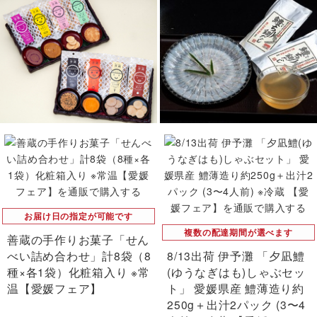
お届け日の指定が可能です
複数の配達期間が選べます
善蔵の手作りお菓子「せん
べい詰め合わせ」計8袋（8
8/13出荷 伊予灘 「夕凪鱧
種×各1袋）化粧箱入り ※常
(ゆうなぎはも)しゃぶセッ
温【愛媛フェア】
ト」 愛媛県産 鱧薄造り約
250g＋出汁2パック (3〜4