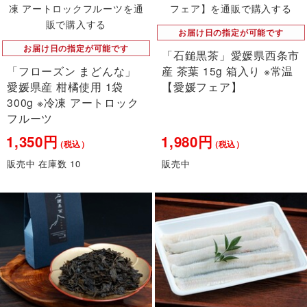
お届け日の指定が可能です
お届け日の指定が可能です
「石鎚黒茶」愛媛県西条市
「フローズン まどんな」
産 茶葉 15g 箱入り ※常温
愛媛県産 柑橘使用 1袋
【愛媛フェア】
300g ※冷凍 アートロック
フルーツ
1,350円
1,980円
（税込）
（税込）
販売中 在庫数 10
販売中