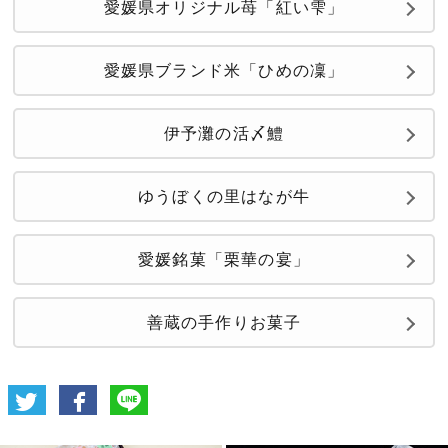
愛媛県オリジナル苺「紅い雫」
愛媛県ブランド米「ひめの凜」
伊予灘の活〆鱧
ゆうぼくの里はなが牛
愛媛銘菓「栗華の宴」
善蔵の手作りお菓子