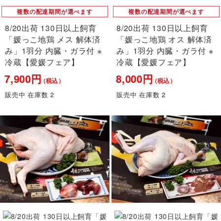
複数の配達期間が選べます
複数の配達期間が選べます
8/20出荷 130日以上飼育
8/20出荷 130日以上飼育
「媛っこ地鶏 メス 解体済
「媛っこ地鶏 オス 解体済
み」1羽分 内臓・ガラ付 ※
み」1羽分 内臓・ガラ付 ※
冷蔵【愛媛フェア】
冷蔵【愛媛フェア】
7,900円
8,000円
（税込）
（税込）
販売中 在庫数 2
販売中 在庫数 2