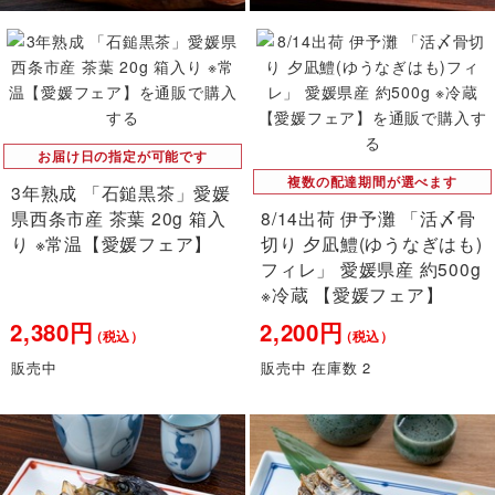
お届け日の指定が可能です
複数の配達期間が選べます
3年熟成 「石鎚黒茶」愛媛
県西条市産 茶葉 20g 箱入
8/14出荷 伊予灘 「活〆骨
り ※常温【愛媛フェア】
切り 夕凪鱧(ゆうなぎはも)
フィレ」 愛媛県産 約500g
※冷蔵 【愛媛フェア】
2,380円
2,200円
（税込）
（税込）
販売中
販売中 在庫数 2