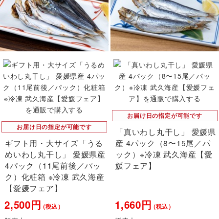
お届け日の指定が可能です
お届け日の指定が可能です
「真いわし丸干し」 愛媛県
ギフト用・大サイズ「うる
産 4パック（8〜15尾／パ
めいわし丸干し」 愛媛県産
ック）※冷凍 武久海産【愛
4パック（11尾前後／パッ
媛フェア】
ク）化粧箱 ※冷凍 武久海産
【愛媛フェア】
2,500円
1,660円
（税込）
（税込）