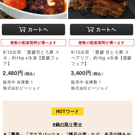
複数の配達期間が選べます
複数の配達期間が選べます
8/12出荷 「愛媛甘とろ豚 ス
8/12出荷 「愛媛 甘とろ豚 ス
ネ」約1kg ※冷凍【愛媛フェ
ペアリブ」約1kg ※冷凍【愛媛
ア】
フェア】
2,480円
3,400円
（税込）
（税込）
販売中 在庫数 1
販売中 在庫数 1
株式会社ビージョイ
株式会社ビージョイ
HOTワード
#鍋の取り寄せ
#「瓢亭」「アクアパッツァ」「懐石小室」など、名店の味をお