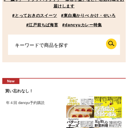
届けします
#とっておきのスイーツ
#東白庵かりべ かけ・せいろ
#江戸前ちば海苔
#dancyuカレー特集
買い忘れなし！
年４回 dancyu予約購読