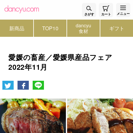
メニュー
さがす
カート
dancyu
新商品
TOP10
ギフト
食材
愛媛の畜産／愛媛県産品フェア
2022年11月