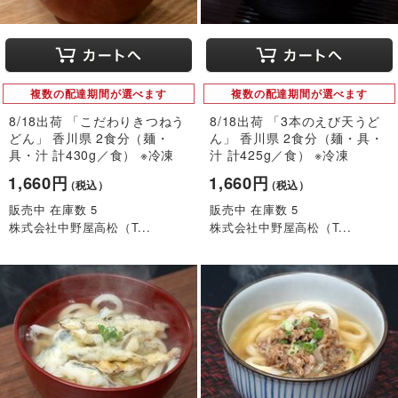
複数の配達期間が選べます
複数の配達期間が選べます
8/18出荷 「こだわりきつねう
8/18出荷 「3本のえび天うど
どん」 香川県 2食分（麺・
ん」 香川県 2食分（麺・具・
具・汁 計430g／食） ※冷凍
汁 計425g／食） ※冷凍
1,660円
1,660円
（税込）
（税込）
販売中 在庫数 5
販売中 在庫数 5
株式会社中野屋高松（T...
株式会社中野屋高松（T...