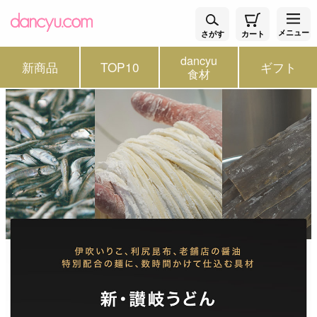
メニュー
さがす
カート
dancyu
新商品
TOP10
ギフト
食材