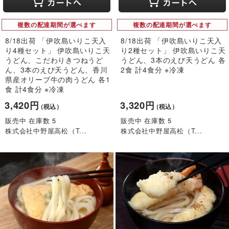
複数の配達期間が選べます
複数の配達期間が選べます
8/18出荷 「伊吹島いりこ天入
8/18出荷 「伊吹島いりこ天入
り4種セット」 伊吹島いりこ天
り2種セット」 伊吹島いりこ天
うどん、こだわりきつねうど
うどん、3本のえび天うどん 各
ん、3本のえび天うどん、香川
2食 計4食分 ※冷凍
県産オリーブ牛の肉うどん 各1
食 計4食分 ※冷凍
3,420円
3,320円
（税込）
（税込）
販売中 在庫数 5
販売中 在庫数 5
株式会社中野屋高松（T...
株式会社中野屋高松（T...