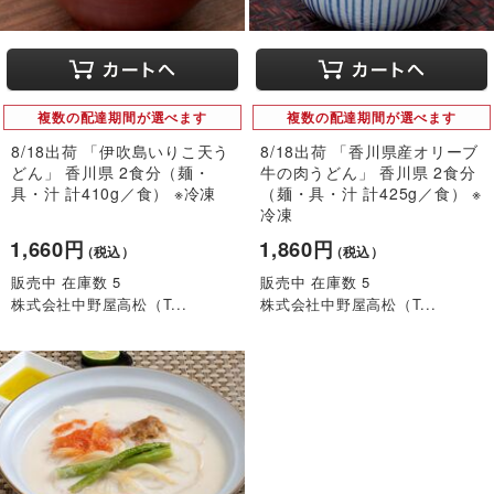
複数の配達期間が選べます
複数の配達期間が選べます
8/18出荷 「伊吹島いりこ天う
8/18出荷 「香川県産オリーブ
どん」 香川県 2食分（麺・
牛の肉うどん」 香川県 2食分
具・汁 計410g／食） ※冷凍
（麺・具・汁 計425g／食） ※
冷凍
1,660円
1,860円
（税込）
（税込）
販売中 在庫数 5
販売中 在庫数 5
株式会社中野屋高松（T...
株式会社中野屋高松（T...