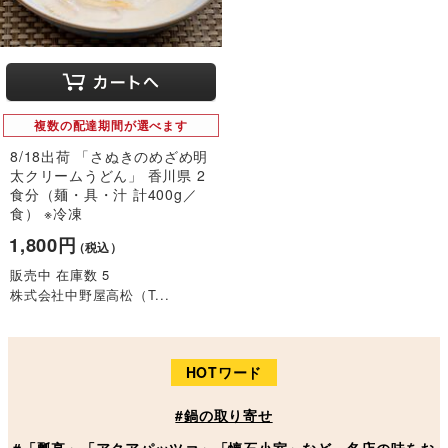
複数の配達期間が選べます
8/18出荷 「さぬきのめざめ明
太クリームうどん」 香川県 2
食分（麺・具・汁 計400g／
食） ※冷凍
1,800円
（税込）
販売中 在庫数 5
株式会社中野屋高松（T...
HOTワード
#鍋の取り寄せ
#「瓢亭」「アクアパッツァ」「懐石小室」など、名店の味をお