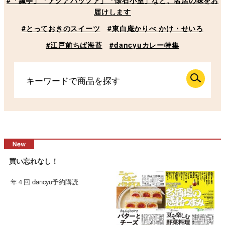
届けします
#とっておきのスイーツ
#東白庵かりべ かけ・せいろ
#江戸前ちば海苔
#dancyuカレー特集
買い忘れなし！
年４回 dancyu予約購読