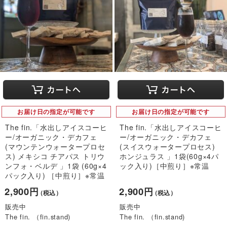
お届け日の指定が可能です
お届け日の指定が可能です
The fin.「水出しアイスコーヒ
The fin.「水出しアイスコーヒ
ー/オーガニック・デカフェ
ー/オーガニック・デカフェ
(マウンテンウォータープロセ
(スイスウォータープロセス)
ス) メキシコ チアパス トリウ
ホンジュラス 」1袋(60g×4パ
ンフォ・ベルデ 」1袋 (60g×4
ック入り)［中煎り］※常温
パック入り) ［中煎り］※常温
2,900円
2,900円
（税込）
（税込）
販売中
販売中
The fin. （fin.stand)
The fin. （fin.stand)