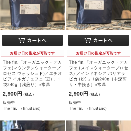
お届け日の指定が可能です
お届け日の指定が可能です
The fin.「オーガニック・デカ
The fin.「オーガニック・デカ
フェ(マウンテンウォータープ
フェ (スイスウォータープロセ
ロセス ウォッシュド)／エチオ
ス) ／インドネシア バリアラ
ピア イルガチェフェ (豆) 」1
ビカ (粉) 」1袋240g［中深煎
袋240g［浅煎り］※常温
り・中挽き］※常温
2,900円
2,900円
（税込）
（税込）
販売中
販売中
The fin. （fin.stand)
The fin. （fin.stand)