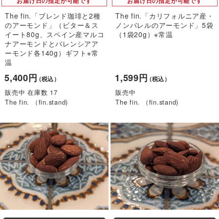
お届け日の指定が可能です
お届け日の指定が可能です
The fin.「ブレンド珈琲と2種
The fin.「カリフォルニア産・
のアーモンド」（ビター＆ス
ノンバレルのアーモンド」5袋
イート80g、スペイン産マルコ
（1袋20g）※常温
ナアーモンドとバレンシアア
ーモンド各140g）ギフト※常
温
5,400円
1,599円
（税込）
（税込）
販売中 在庫数 17
販売中
The fin. （fin.stand)
The fin. （fin.stand)