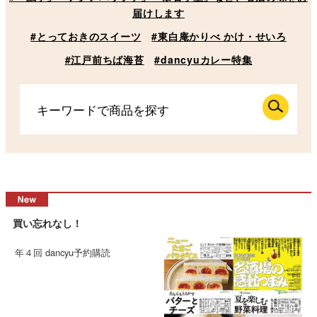
届けします
#とっておきのスイーツ
#東白庵かりべ かけ・せいろ
#江戸前ちば海苔
#dancyuカレー特集
買い忘れなし！
年４回 dancyu予約購読