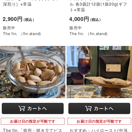
深煎り］※常温
ル 各3袋計12袋(1袋20g)ギフ
ト※常温
2,900円
4,000円
（税込）
（税込）
販売中
販売中
The fin. （fin.stand)
The fin. （fin.stand)
お届け日の指定が可能です
お届け日の指定が可能です
The fin.「焙煎・焼き立てピス
おすすめ：ハイロースト(中浅