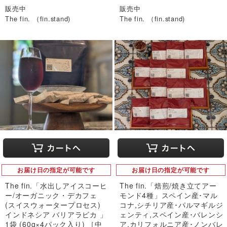
販売中
販売中
The fin. （fin.stand)
The fin. （fin.stand)
お届け日の指定が可能です
お届け日の指定が可能です
The fin.「水出しアイスコーヒ
The fin.「焙煎/焼き立てアー
ー/オーガニック・デカフェ
モンド4種」スペイン産･マル
(スイスウォータープロセス)
コナ,シチリア産･パルマギルジ
インドネシア バリアラビカ 」
ェンティ,スペイン産･バレンシ
1袋 (60g×4パック入り) ［中
ア,カリフォルニア産･ノンバレ