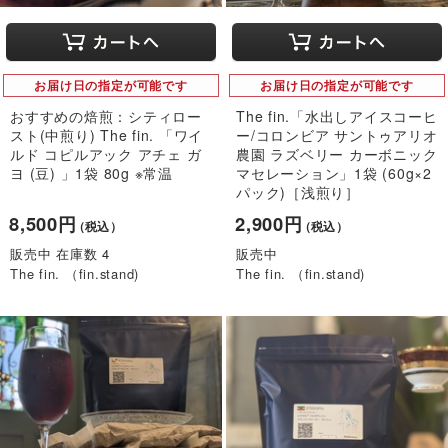
お届け日の指定が可能です
お届け日の指定が可能です
おすすめの焙煎：シティロー
The fin.「水出しアイスコーヒ
スト(中煎り) The fin. 「ワイ
ー/コロンビア サントゥアリオ
ルド コピルアック アチェ ガ
農園 ラズベリー カーボニック
ヨ (豆) 」1袋 80g ※常温
マセレーション」1袋 (60g×2
パック)［浅煎り］
8,500円
2,900円
（税込）
（税込）
販売中 在庫数 4
販売中
The fin. （fin.stand)
The fin. （fin.stand)