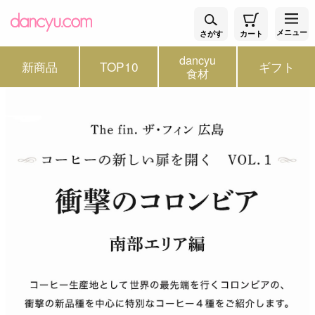
メニュー
さがす
カート
dancyu
新商品
TOP10
ギフト
食材