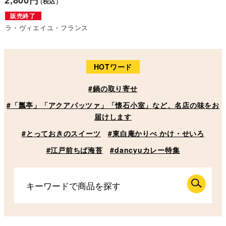
（税込）
販売終了
ラ・ヴィエイユ・フランス
HOTワード
#鍋の取り寄せ
#「瓢亭」「アクアパッツァ」「懐石小室」など、名店の味をお
届けします
#とっておきのスイーツ
#東白庵かりべ かけ・せいろ
#江戸前ちば海苔
#dancyuカレー特集