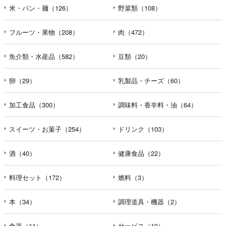
米・パン・麺（126）
野菜類（108）
フルーツ・果物（208）
肉（472）
魚介類・水産品（582）
豆類（20）
卵（29）
乳製品・チーズ（60）
加工食品（300）
調味料・香辛料・油（64）
スイーツ・お菓子（254）
ドリンク（103）
酒（40）
健康食品（22）
料理セット（172）
燃料（3）
本（34）
調理道具・機器（2）
食器（11）
サービス（19）