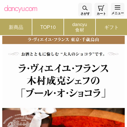
メニュー
さがす
カート
dancyu
新商品
TOP10
ギフト
食材