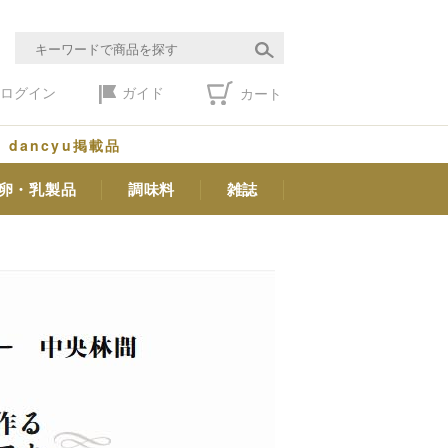
ログイン
ガイド
カート
dancyu掲載品
卵・乳製品
調味料
雑誌