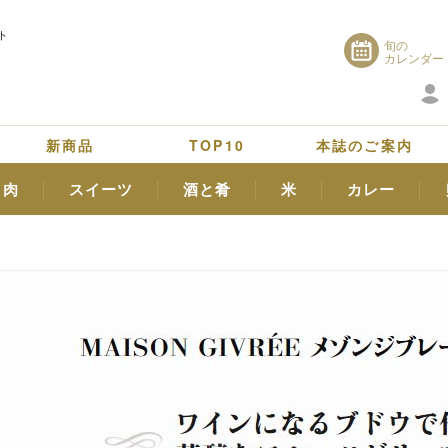
ト
旬の
カレンダー
新商品
TOP10
本誌のご案内
肉
スイーツ
酒と肴
米
カレー