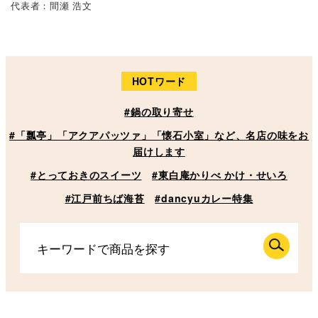
代表者：間瀬 浩文
HOTワード
#鍋の取り寄せ
#「瓢亭」「アクアパッツァ」「懐石小室」など、名店の味をお
届けします
#とっておきのスイーツ
#東白庵かりべ かけ・せいろ
#江戸前ちば海苔
#dancyuカレー特集