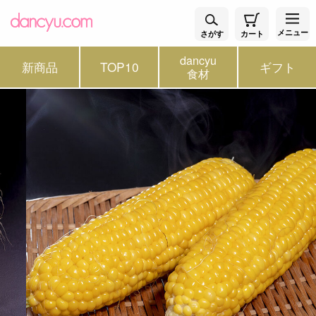
メニュー
さがす
カート
dancyu
新商品
TOP10
ギフト
食材