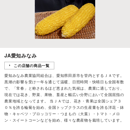
JA愛知みなみ
この店舗の商品一覧
愛知みなみ農業協同組合は、愛知県田原市を管内とするＪＡです。
黒潮の影響を受け一年を通じて温暖、日照時間・快晴日も全国有数
で、「常春」と称されるほど恵まれた気候は、農業に適しており、
現在では花き、野菜、果物、畜産と幅広い分野において全国屈指の
農業地域となってます。 当ＪＡでは、花き・青果は全国シェア３
０％を誇る輪菊を始め、全国トップクラスの生産量を誇る洋花・鉢
物・キャベツ・ブロッコリー・つまもの（大葉）・トマト・メロ
ン・スイートコーンなどを始め、様々な農産物を栽培しています。