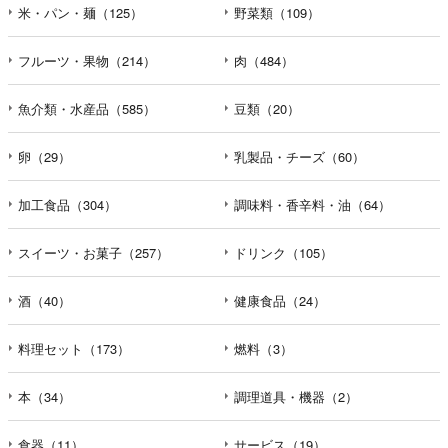
米・パン・麺（125）
野菜類（109）
フルーツ・果物（214）
肉（484）
魚介類・水産品（585）
豆類（20）
卵（29）
乳製品・チーズ（60）
加工食品（304）
調味料・香辛料・油（64）
スイーツ・お菓子（257）
ドリンク（105）
酒（40）
健康食品（24）
料理セット（173）
燃料（3）
本（34）
調理道具・機器（2）
食器（11）
サービス（19）