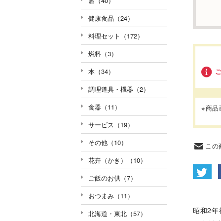
酒（40）
健康食品（24）
料理セット（172）
燃料（3）
本（34）
調理道具・機器（2）
食器（11）
※商
サービス（19）
その他（10）
この
花卉（かき）（10）
ご飯のお供（7）
おつまみ（11）
昭和2
北海道・東北（57）