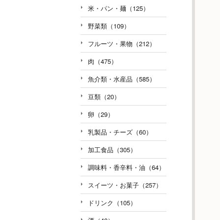
米・パン・麺（125）
野菜類（109）
フルーツ・果物（212）
肉（475）
魚介類・水産品（585）
豆類（20）
卵（29）
乳製品・チーズ（60）
加工食品（305）
調味料・香辛料・油（64）
スイーツ・お菓子（257）
ドリンク（105）