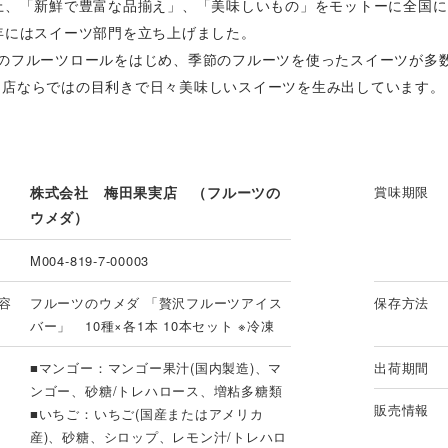
以上、「新鮮で豊富な品揃え」、「美味しいもの」をモットーに全国
年にはスイーツ部門を立ち上げました。
気のフルーツロールをはじめ、季節のフルーツを使ったスイーツが多
ツ店ならではの目利きで日々美味しいスイーツを生み出しています。
株式会社 梅田果実店 （フルーツの
賞味期限
ウメダ）
M004-819-7-00003
容
フルーツのウメダ 「贅沢フルーツアイス
保存方法
バー」 10種×各1本 10本セット ※冷凍
■マンゴー：マンゴー果汁(国内製造)、マ
出荷期間
ンゴー、砂糖/トレハロース、増粘多糖類
販売情報
■いちご：いちご(国産またはアメリカ
産)、砂糖、シロップ、レモン汁/トレハロ