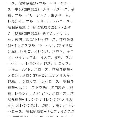
ース、増粘多糖類■ブルーベリー＆チー
ズ：牛乳(国内製造)、クリームチーズ、砂
糖、ブルーベリージャム、生クリーム、
レモン汁、ブルーベリー/トレハロース、
増粘多糖類（一部に乳成分含む）■あず
き：砂糖(国内製造)、あずき、バナナ、
苺、黄桃、食塩/トレハロース、増粘多糖
類■ミックスフルーツ：バナナ(フィリピ
ン産)、いちご、オレンジ、メロン、キウ
ィ、パイナップル、りんご、黄桃、ブル
ーベリー、レモン汁、砂糖、シロップ、
リキュール/トレハロース、増粘多糖類■
メロン：メロン(国産またはアメリカ産)、
砂糖、、シロップ/トレハロース、増粘多
糖類■ぶどう：ブドウ果汁(国内製造)、砂
糖、レモン汁、ぶどう/トレハロース、増
粘多糖類■オレンジ：オレンジ(アメリカ
産)、オレンジ果汁、砂糖、レモン汁/トレ
ハロース、増粘多糖類■りんご：りんご果