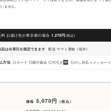
ざいません。
送料 お届け先が東京都の場合
1,276円
(税込)
商品は出荷日を指定できます
配送 ヤマト運輸（福井）
払方法
カード
銀行振込
代引き
のし対応
メッセー
〇
〇
〇
〇
×
5,070円
価格
（税込）