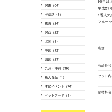
90年
関東（64）
平成21
甲信越（8）
1番人
フルー
東海（24）
関西（22）
北陸（8）
店舗
中国（12）
四国（23）
商品番号
九州・沖縄（39）
セット内
輸入食品（1）
季節イベント（76）
原材料名
ペットフード（3）