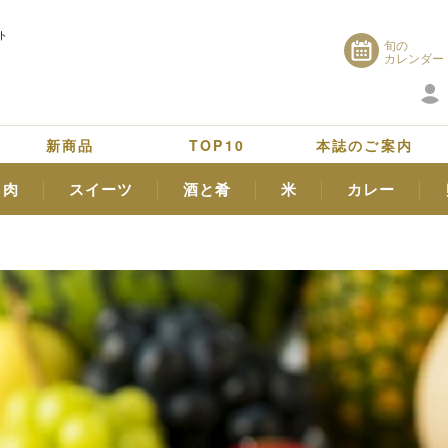
ト
旬の
カレンダー
新商品
TOP10
本誌のご案内
肉
スイーツ
酒と肴
米
カレー