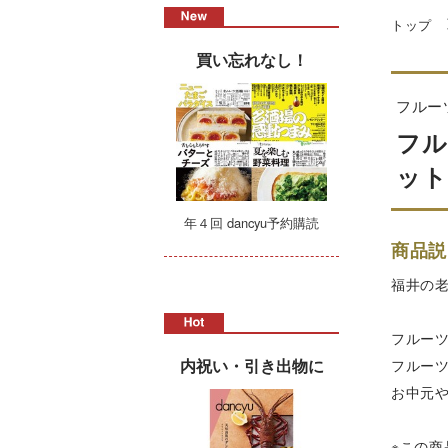
トップ
買い忘れなし！
フルー
フル
ット
年４回 dancyu予約購読
商品説
福井の
フルー
内祝い・引き出物に
フルー
お中元
※この