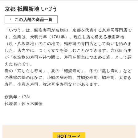
京都 祇園新地 いづう
この店舗の商品一覧
「いづう」は、鯖姿寿司が名物の、京都を代表する京寿司専門店で
す。創業は、天明元年（1781年）。現在も店を構える祇園新地
（現・八坂新地）のこの地で、鯖寿司の専門店として商いを始めま
した。店内では、つくり立てを楽しむことができます。六代目当主
が「御進物の寿司を待つ間に、寿司を簡単につまめる処」として調
えたものです。
春の「京ちらし寿司」、夏の「鱧姿寿司」、冬の「蒸し寿司」など
の季節の味のほかに、小鯛の雀寿司、甘鯛姿寿司、鯛寿司、太巻き
寿司、小巻き寿司、弥次喜多寿司などがあります。
創業年：1781
代表者：佐々木勝悟
HOTワード