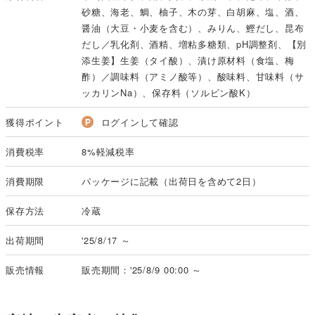
砂糖、海老、鯛、柚子、木の芽、白胡麻、塩、酒、
醤油（大豆・小麦を含む）、みりん、鰹だし、昆布
だし／乳化剤、酒精、増粘多糖類、pH調整剤、【別
添生姜】生姜（タイ酸）、漬け原材料（食塩、梅
酢）／調味料（アミノ酸等）、酸味料、甘味料（サ
ッカリンNa）、保存料（ソルビン酸K）
獲得ポイント
ログインして確認
消費税率
8%軽減税率
消費期限
パッケージに記載（出荷日を含めて2日）
保存方法
冷蔵
出荷期間
'25/8/17 ～
販売情報
販売期間：'25/8/9 00:00 ～