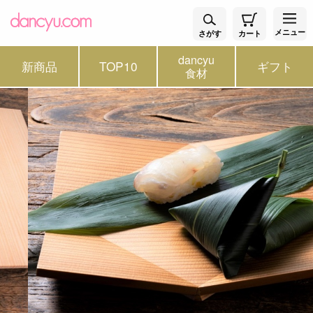
メニュー
さがす
カート
dancyu
新商品
TOP10
ギフト
食材