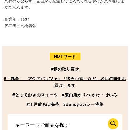
京都のみならず、全国から厳選して仕入れられる食材が京料理に仕
立てられます。
創業年：1837
代表者：髙橋義弘
HOTワード
#鍋の取り寄せ
#「瓢亭」「アクアパッツァ」「懐石小室」など、名店の味をお
届けします
#とっておきのスイーツ
#東白庵かりべ かけ・せいろ
#江戸前ちば海苔
#dancyuカレー特集