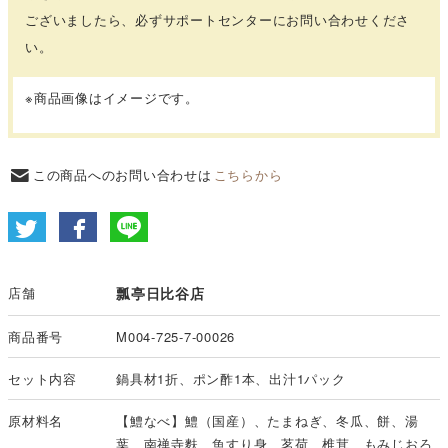
ございましたら、必ずサポートセンターにお問い合わせくださ
い。
※商品画像はイメージです。
この商品へのお問い合わせは
こちらから
店舗
瓢亭日比谷店
商品番号
M004-725-7-00026
セット内容
鍋具材1折、ポン酢1本、出汁1パック
原材料名
【鱧なべ】鱧（国産）、たまねぎ、冬瓜、餅、湯
葉、南禅寺麩、魚すり身、茗荷、椎茸、もみじおろ