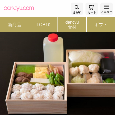
メニュー
さがす
カート
dancyu
新商品
TOP10
ギフト
食材