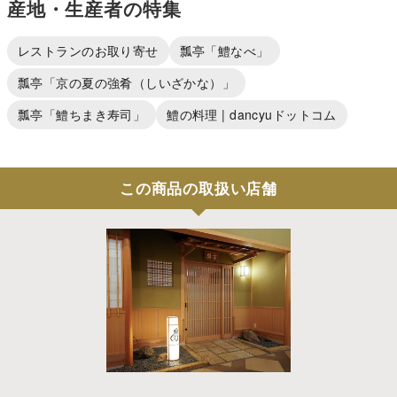
産地・生産者の特集
レストランのお取り寄せ
瓢亭「鱧なべ」
瓢亭「京の夏の強肴（しいざかな）」
瓢亭「鱧ちまき寿司」
鱧の料理 | dancyuドットコム
この商品の取扱い店舗