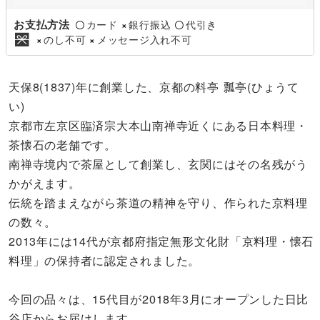
お支払方法
カード
銀行振込
代引き
〇
×
〇
のし不可
メッセージ入れ不可
×
×
天保8(1837)年に創業した、京都の料亭 瓢亭(ひょうて
い)
京都市左京区臨済宗大本山南禅寺近くにある日本料理・
茶懐石の老舗です。
南禅寺境内で茶屋として創業し、玄関にはその名残がう
かがえます。
伝統を踏まえながら茶道の精神を守り、作られた京料理
の数々。
2013年には14代が京都府指定無形文化財「京料理・懐石
料理」の保持者に認定されました。
今回の品々は、15代目が2018年3月にオープンした日比
谷店からお届けします。