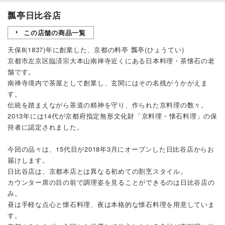
瓢亭日比谷店
この店舗の商品一覧
天保8(1837)年に創業した、京都の料亭 瓢亭(ひょうてい)
京都市左京区臨済宗大本山南禅寺近くにある日本料理・茶懐石の老
舗です。
南禅寺境内で茶屋として創業し、玄関にはその名残がうかがえま
す。
伝統を踏まえながら茶道の精神を守り、作られた京料理の数々。
2013年には14代が京都府指定無形文化財「京料理・懐石料理」の保
持者に認定されました。
今回の品々は、15代目が2018年3月にオープンした日比谷店からお
届けします。
日比谷店は、京都本店とは異なる初めての割烹スタイル。
カウンター席の目の前で調理姿を見ることができるのは日比谷店の
み。
昼は手軽な点心と懐石料理、夜は本格的な懐石料理を用意していま
す。