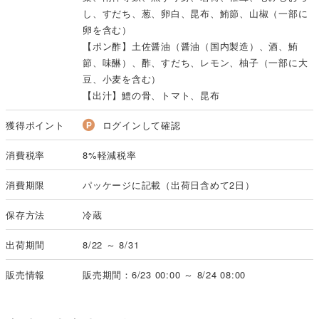
し、すだち、葱、卵白、昆布、鮪節、山椒（一部に
卵を含む）
【ポン酢】土佐醤油（醤油（国内製造）、酒、鮪
節、味醂）、酢、すだち、レモン、柚子（一部に大
豆、小麦を含む）
【出汁】鱧の骨、トマト、昆布
獲得ポイント
ログインして確認
消費税率
8%軽減税率
消費期限
パッケージに記載（出荷日含めて2日）
保存方法
冷蔵
出荷期間
8/22 ～ 8/31
販売情報
販売期間：6/23 00:00 ～ 8/24 08:00