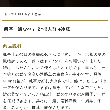
トップ
加工食品
惣菜
瓢亭「鱧なべ」 2〜3人前 ※冷蔵
商品説明
瓢亭十五代目の髙橋義弘さんにお願いした、京都の夏の
風物詩である「鱧（はも）なべ」をお願いできました。
鱧は、ふだんにお店で使うものと同じです。産地は、一
本釣りの鱧で名高い淡路島の由良産が中心です。原魚
600g前後が、瓢亭が好む大きさです。鱧は、たっぷりと
一尾分が入ります。まずは鱧を、すだちと塩でどうぞ。
鱧の骨などでとった鍋出汁、鱧のすり身のお団子と、鱧
を堪能できます。具材は、鱧、南禅寺麩、生湯葉、冬
瓜、みょうが、椎茸、餅が入ります。