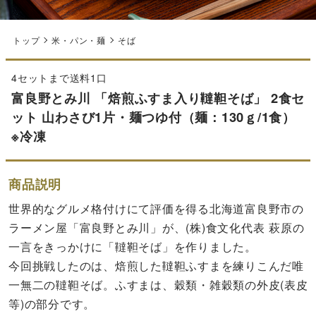
トップ
米・パン・麺
そば
4セットまで送料1口
富良野とみ川 「焙煎ふすま入り韃靼そば」 2食セ
ット 山わさび1片・麺つゆ付（麺：130ｇ/1食）
※冷凍
商品説明
世界的なグルメ格付けにて評価を得る北海道富良野市の
ラーメン屋「富良野とみ川」が、(株)食文化代表 萩原の
一言をきっかけに「韃靼そば」を作りました。
今回挑戦したのは、焙煎した韃靼ふすまを練りこんだ唯
一無二の韃靼そば。ふすまは、穀類・雑穀類の外皮(表皮
等)の部分です。