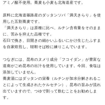
アミノ酸不使用。蕎麦も小麦も北海道産です。
原料に北海道篠路産のダッタンソバ「満天きらり」を使
用した五割蕎麦です。
「満天きらり」は原種に比べ、ルチン含有量をそのまま
に、苦みを抑えた品種です。
石臼で挽き、目開きの細かいふるいにかけ生じたふすま
を自家焙煎し、韃靼そば粉に練りこんでいます。
つなぎには、昆布のヌメリ成分「フコイダン」が豊富な
道南がごめ昆布の出汁を使用しています。今回、食塩は
添加していません。
蕎麦湯にはダッタンの栄養（ルチンが加水分解されるこ
とによって生成されたケルセチン）、昆布の旨みが流れ
出ていますので、つゆで割って飲むことをお勧めしま
す。