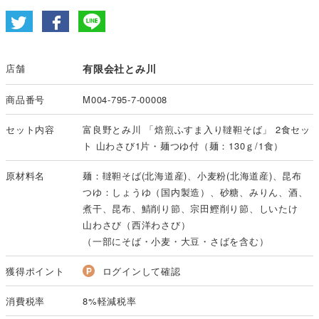
店舗
有限会社とみ川
商品番号
M004-795-7-00008
セット内容
富良野とみ川 「焙煎ふすま入り韃靼そば」 2食セッ
ト 山わさび1片・麺つゆ付（麺：130ｇ/1食）
原材料名
麺：韃靼そば(北海道産)、小麦粉(北海道産)、昆布
つゆ：しょうゆ（国内製造）、砂糖、みりん、酒、
煮干、昆布、鯖削り節、宗田鰹削り節、しいたけ
山わさび（西洋わさび）
（一部にそば・小麦・大豆・さばを含む）
獲得ポイント
ログインして確認
消費税率
8%軽減税率