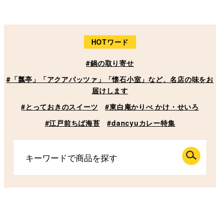
HOTワード
#鍋の取り寄せ
#「瓢亭」「アクアパッツァ」「懐石小室」など、名店の味をお
届けします
#とっておきのスイーツ
#東白庵かりべ かけ・せいろ
#江戸前ちば海苔
#dancyuカレー特集