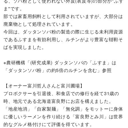
る、ソバ粉として使われない外皮(表皮等)の部分が"ふす
ま"です。
部では家畜用飼料として利用されていますが、大部分は
廃棄物として処理されています。
今回は、ダッタンソバ粉の製造の際に生じる未利用資源
であるふすまを有効利用し、ルチンがより豊富な韃靼そ
ばを実現しました。
※農研機構「(研究成果) ダッタンソバの「ふすま」は
「ダッタンソバ粉」の約5倍のルチンを含む」参照
【オーナー富川哲人さんと富川圃場】
プロボクサーを引退後、和食店での修行を経て31歳の
時、地元である北海道富良野にお店を構えました。
「地産地消」「自家製麺」「無化調」をモットーに身体
に優しいラーメンを作り続ける「富良野とみ川」は世界
的なグルメ格付けにて評価を得ています。