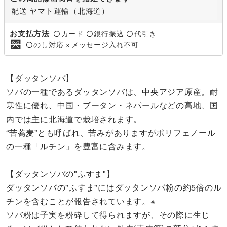
配送 ヤマト運輸（北海道）
お支払方法
カード
銀行振込
代引き
〇
〇
〇
のし対応
メッセージ入れ不可
〇
×
【ダッタンソバ】
ソバの一種であるダッタンソバは、中央アジア原産。耐
寒性に優れ、中国・ブータン・ネパールなどの高地、国
内では主に北海道で栽培されます。
“苦蕎麦”とも呼ばれ、苦みがありますがポリフェノール
の一種「ルチン」を豊富に含みます。
【ダッタンソバの"ふすま"】
ダッタンソバの"ふすま"にはダッタンソバ粉の約5倍のル
チンを含むことが報告されています。※
ソバ粉は子実を粉砕して得られますが、その際に生じ