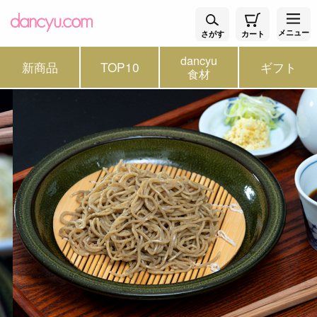
メニュー
さがす
カート
dancyu
新商品
TOP10
ギフト
食材